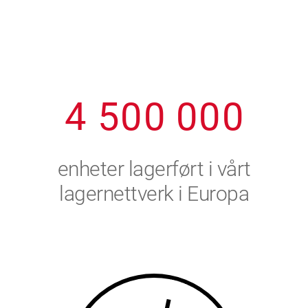
1
2
7
7
7
7
7
2
3
8
8
8
8
8
3
4
9
9
9
9
9
4
5
0
0
0
0
0
5
6
enheter lagerført i vårt
6
7
lagernettverk i Europa
7
8
8
9