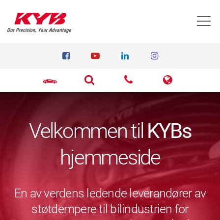
T
Velkommen til
KYBs
hjemmeside
En av verdens ledende leverandører av
støtdempere til bilindustrien for