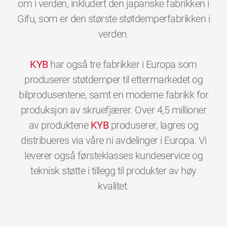
om i verden, inkludert den japanske fabrikken i
Gifu, som er den største støtdemperfabrikken i
verden.
KYB
har også tre fabrikker i Europa som
produserer støtdemper til ettermarkedet og
bilprodusentene, samt en moderne fabrikk for
produksjon av skruefjærer. Over 4,5 millioner
av produktene
KYB
produserer, lagres og
distribueres via våre ni avdelinger i Europa. Vi
leverer også førsteklasses kundeservice og
teknisk støtte i tillegg til produkter av høy
0
0
0
0
0
0
kvalitet.
1
1
1
1
1
1