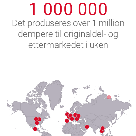
1
0
0
0
0
0
0
2
Det produseres over 1 million
dempere til originaldel- og
3
ettermarkedet i uken
4
5
6
7
8