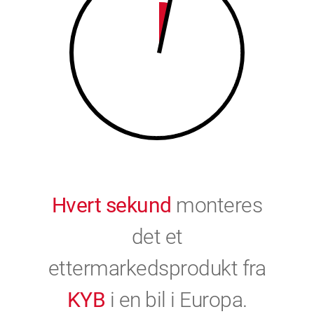
9
0
0
Hvert sekund
monteres
det et
ettermarkedsprodukt fra
KYB
i en bil i Europa.