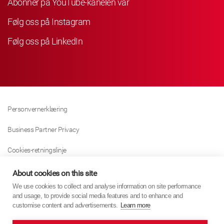
Abonner på YouTube-kanelen vår
Følg oss på Instagram
Følg oss på LinkedIn
Personvernerklæring
Business Partner Privacy
Cookies-retningslinje
Modern Slavery Act Policy
About cookies on this site
We use cookies to collect and analyse information on site performance
Tax Strategy
and usage, to provide social media features and to enhance and
customise content and advertisements.
Learn more
Imprint