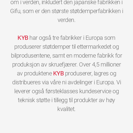
om i verden, inkludert den japanske fabrikken i
Gifu, som er den største støtdemperfabrikken i
verden.
KYB
har også tre fabrikker i Europa som
produserer støtdemper til ettermarkedet og
bilprodusentene, samt en moderne fabrikk for
produksjon av skruefjærer. Over 4,5 millioner
av produktene
KYB
produserer, lagres og
distribueres via våre ni avdelinger i Europa. Vi
leverer også førsteklasses kundeservice og
teknisk støtte i tillegg til produkter av høy
0
0
0
0
0
0
kvalitet.
1
1
1
1
1
1