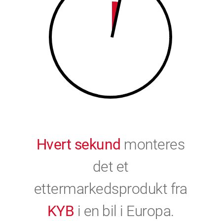
9
0
0
Hvert sekund
monteres
det et
ettermarkedsprodukt fra
KYB
i en bil i Europa.