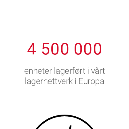
1
2
7
7
7
7
7
2
3
8
8
8
8
8
3
4
9
9
9
9
9
4
5
0
0
0
0
0
5
6
enheter lagerført i vårt
6
7
lagernettverk i Europa
7
8
8
9