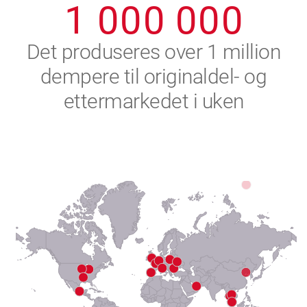
1
0
0
0
0
0
0
2
Det produseres over 1 million
dempere til originaldel- og
3
ettermarkedet i uken
4
5
6
7
8