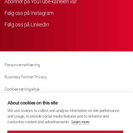
Abonner på YouTube-kanelen vår
Følg oss på Instagram
Følg oss på LinkedIn
Personvernerklæring
Business Partner Privacy
Cookies-retningslinje
Modern Slavery Act Policy
About cookies on this site
We use cookies to collect and analyse information on site performance
Tax Strategy
and usage, to provide social media features and to enhance and
customise content and advertisements.
Learn more
Imprint