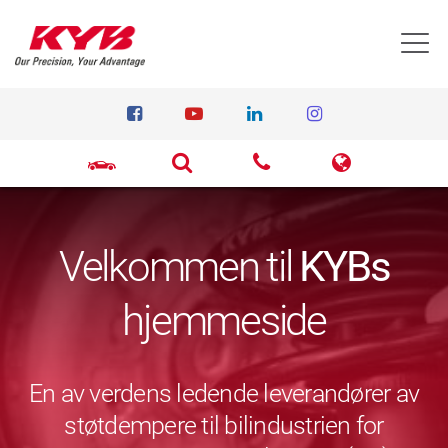
T
Velkommen til
KYBs
hjemmeside
En av verdens ledende leverandører av
støtdempere til bilindustrien for