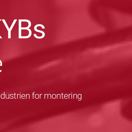
KYBs
e
ndustrien for montering