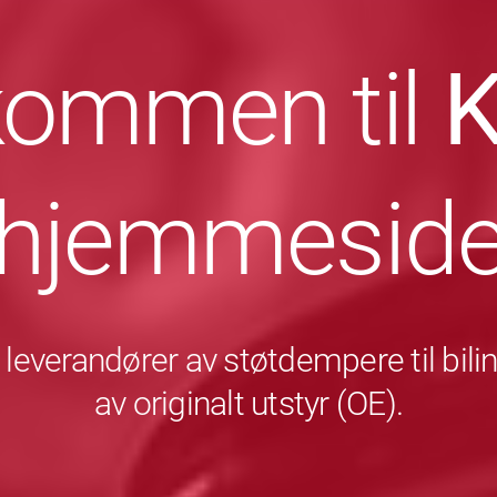
kommen til
hjemmesid
leverandører av støtdempere til bili
av originalt utstyr (OE).