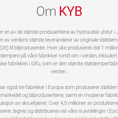
Om
KYB
r en av de største produsentene av hydraulisk utstyr i
n av verdens største leverandører av originale støtde
(OE) til bilprodusenter. Hver uke produseres det 1 millio
tdempere på våre fabrikker rundt om i verden, inkludert
ke fabrikken i Gifu, som er den største støtdemperfabr
verden.
ar også tre fabrikker i Europa som produserer støtdemp
rmarkedet og bilprodusentene, samt en moderne fabrik
uksjon av skruefjærer. Over 4,5 millioner av produkten
erer, lagres og distribueres via våre ni avdelinger i Eur