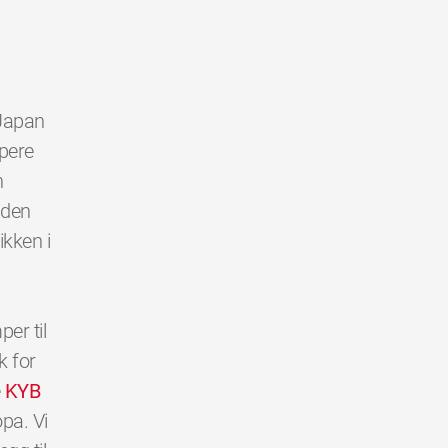
 Japan
mpere
n
 den
ikken i
er til
k for
e
KYB
opa. Vi