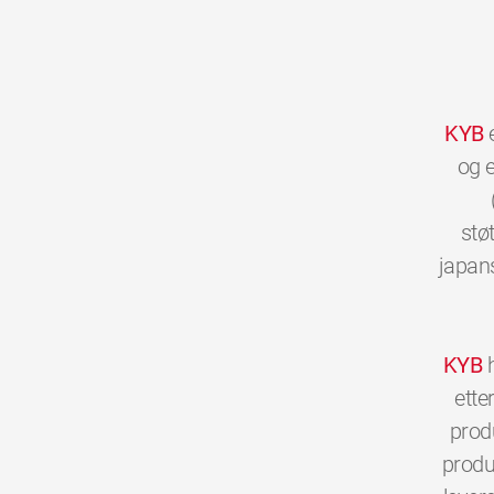
KYB
e
og e
stø
japans
KYB
h
ette
prod
produs