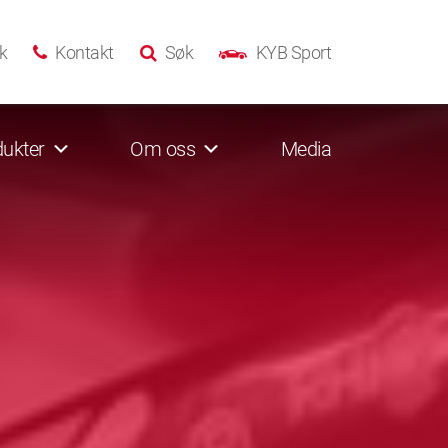
k
Kontakt
Søk
KYB Sport
ukter
Om oss
Media