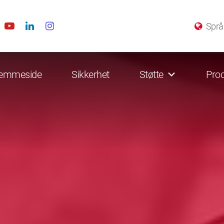
Språ
emmeside
Sikkerhet
Støtte
Prod