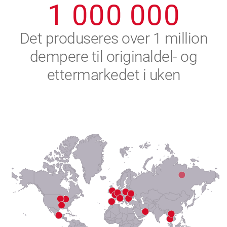
1
0
0
0
0
0
0
2
Det produseres over 1 million
dempere til originaldel- og
3
ettermarkedet i uken
4
5
6
7
8