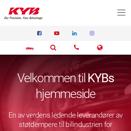
T
Velkommen til
KYBs
hjemmeside
En av verdens ledende leverandører av
støtdempere til bilindustrien for