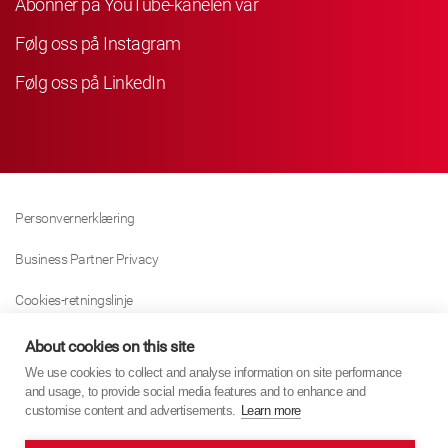
Abonner på YouTube-kanelen vår
Følg oss på Instagram
Følg oss på LinkedIn
Personvernerklæring
Business Partner Privacy
Cookies-retningslinje
Modern Slavery Act Policy
About cookies on this site
We use cookies to collect and analyse information on site performance
Tax Strategy
and usage, to provide social media features and to enhance and
customise content and advertisements.
Learn more
Imprint