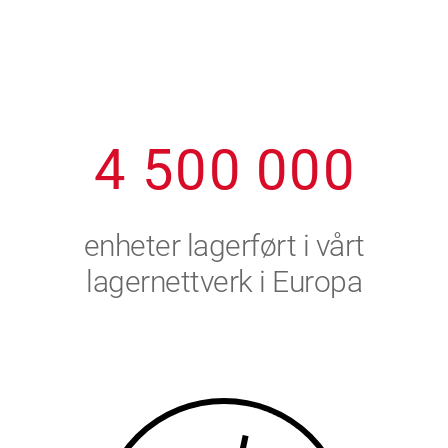
1
2
7
7
7
7
7
2
3
8
8
8
8
8
3
4
9
9
9
9
9
4
5
0
0
0
0
0
5
6
enheter lagerført i vårt
6
7
lagernettverk i Europa
7
8
8
9