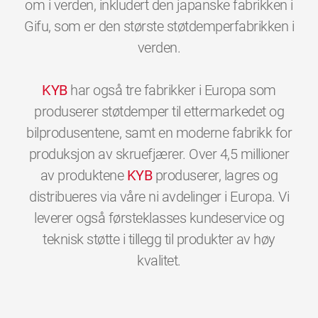
om i verden, inkludert den japanske fabrikken i
Gifu, som er den største støtdemperfabrikken i
verden.
KYB
har også tre fabrikker i Europa som
produserer støtdemper til ettermarkedet og
bilprodusentene, samt en moderne fabrikk for
produksjon av skruefjærer. Over 4,5 millioner
av produktene
KYB
produserer, lagres og
distribueres via våre ni avdelinger i Europa. Vi
leverer også førsteklasses kundeservice og
teknisk støtte i tillegg til produkter av høy
0
0
0
0
0
0
kvalitet.
1
1
1
1
1
1