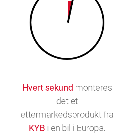
9
0
0
Hvert sekund
monteres
det et
ettermarkedsprodukt fra
KYB
i en bil i Europa.