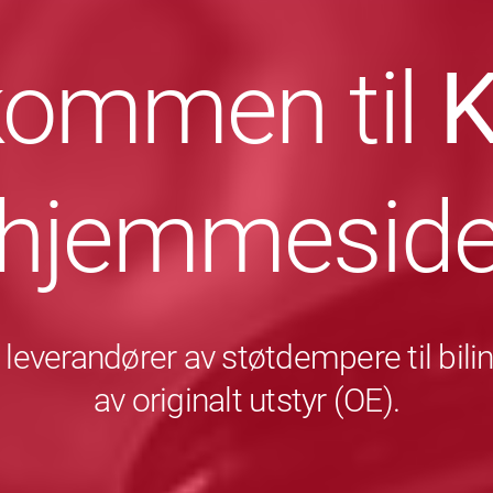
kommen til
hjemmesid
leverandører av støtdempere til bili
av originalt utstyr (OE).