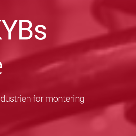
KYBs
e
ndustrien for montering