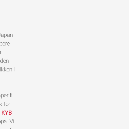
 Japan
mpere
n
 den
ikken i
er til
k for
e
KYB
opa. Vi