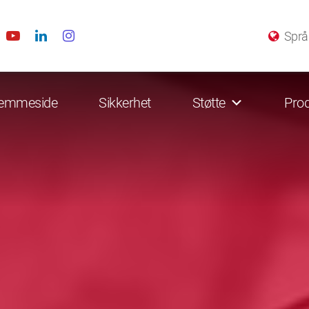
Språ
emmeside
Sikkerhet
Støtte
Prod