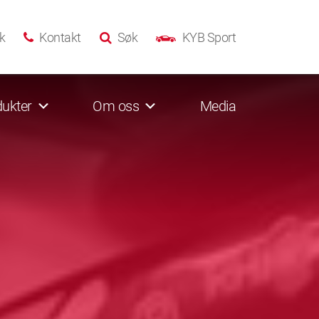
k
Kontakt
Søk
KYB Sport
ukter
Om oss
Media