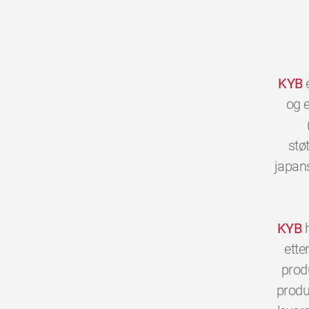
KYB
e
og e
stø
japans
KYB
h
ette
prod
produs