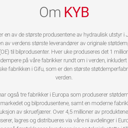
Om
KYB
r en av de største produsentene av hydraulisk utstyr i
n av verdens største leverandører av originale støtde
(OE) til bilprodusenter. Hver uke produseres det 1 millio
tdempere på våre fabrikker rundt om i verden, inkludert
ke fabrikken i Gifu, som er den største støtdemperfabr
verden.
ar også tre fabrikker i Europa som produserer støtdemp
rmarkedet og bilprodusentene, samt en moderne fabrik
uksjon av skruefjærer. Over 4,5 millioner av produkten
erer, lagres og distribueres via våre ni avdelinger i Eur