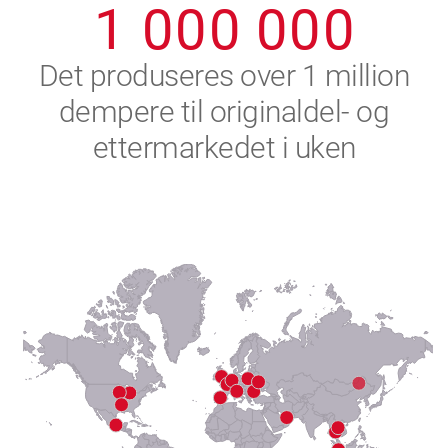
1
0
0
0
0
0
0
2
Det produseres over 1 million
dempere til originaldel- og
3
ettermarkedet i uken
4
5
6
7
8