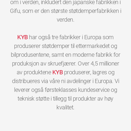
om i verden, inkludert den japanske fabrikken i
Gifu, som er den største støtdemperfabrikken i
verden.
KYB
har også tre fabrikker i Europa som
produserer støtdemper til ettermarkedet og
bilprodusentene, samt en moderne fabrikk for
produksjon av skruefjærer. Over 4,5 millioner
av produktene
KYB
produserer, lagres og
distribueres via våre ni avdelinger i Europa. Vi
leverer også førsteklasses kundeservice og
teknisk støtte i tillegg til produkter av høy
0
0
0
0
0
0
kvalitet.
1
1
1
1
1
1