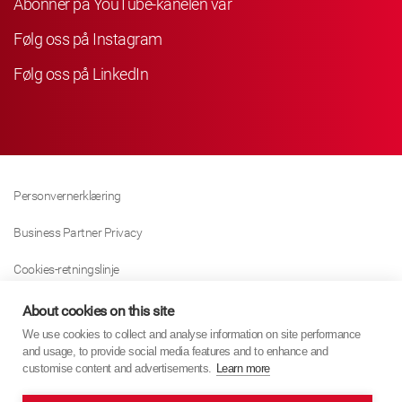
Abonner på YouTube-kanelen vår
Følg oss på Instagram
Følg oss på LinkedIn
Personvernerklæring
Business Partner Privacy
Cookies-retningslinje
Modern Slavery Act Policy
About cookies on this site
We use cookies to collect and analyse information on site performance
Tax Strategy
and usage, to provide social media features and to enhance and
customise content and advertisements.
Learn more
Imprint