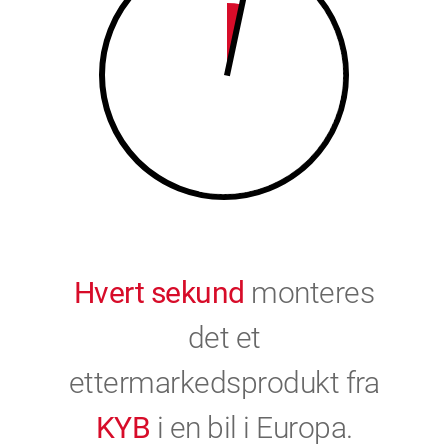
9
0
0
Hvert sekund
monteres
det et
ettermarkedsprodukt fra
KYB
i en bil i Europa.