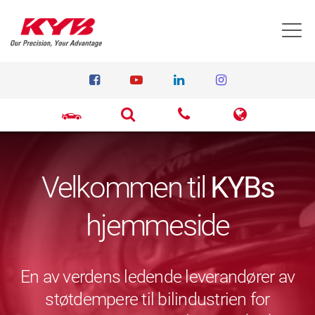
T
Velkommen til
KYBs
hjemmeside
En av verdens ledende leverandører av
støtdempere til bilindustrien for