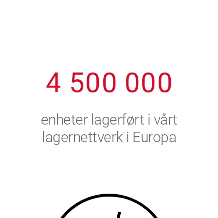
1
2
7
7
7
7
7
2
3
8
8
8
8
8
3
4
9
9
9
9
9
4
5
0
0
0
0
0
5
6
enheter lagerført i vårt
6
7
lagernettverk i Europa
7
8
8
9