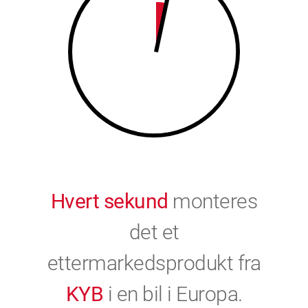
9
0
0
Hvert sekund
monteres
det et
ettermarkedsprodukt fra
KYB
i en bil i Europa.