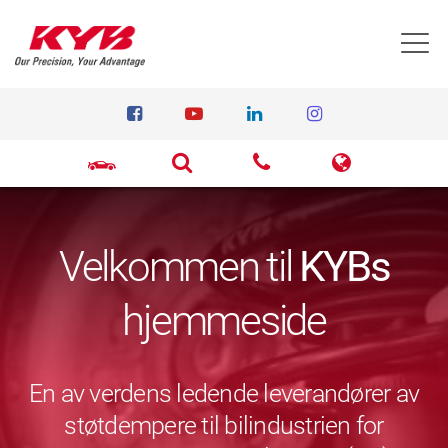
T
Velkommen til
KYBs
hjemmeside
En av verdens ledende leverandører av
støtdempere til bilindustrien for