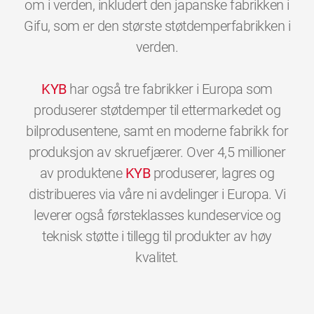
om i verden, inkludert den japanske fabrikken i
Gifu, som er den største støtdemperfabrikken i
verden.
KYB
har også tre fabrikker i Europa som
produserer støtdemper til ettermarkedet og
bilprodusentene, samt en moderne fabrikk for
produksjon av skruefjærer. Over 4,5 millioner
av produktene
KYB
produserer, lagres og
distribueres via våre ni avdelinger i Europa. Vi
leverer også førsteklasses kundeservice og
teknisk støtte i tillegg til produkter av høy
0
0
0
0
0
0
kvalitet.
1
1
1
1
1
1