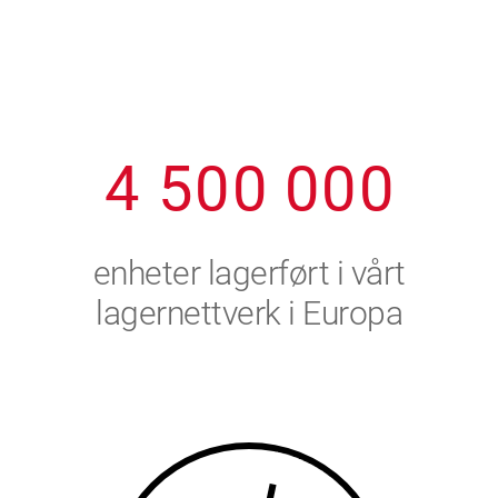
1
2
7
7
7
7
7
2
3
8
8
8
8
8
3
4
9
9
9
9
9
4
5
0
0
0
0
0
5
6
enheter lagerført i vårt
6
7
lagernettverk i Europa
7
8
8
9