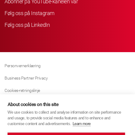
Abonner på YouTube-kanelen vår
Følg oss på Instagram
Følg oss på LinkedIn
Personvernerklæring
Business Partner Privacy
Cookies-retningslinje
Modern Slavery Act Policy
About cookies on this site
We use cookies to collect and analyse information on site performance
Tax Strategy
and usage, to provide social media features and to enhance and
customise content and advertisements.
Learn more
Imprint