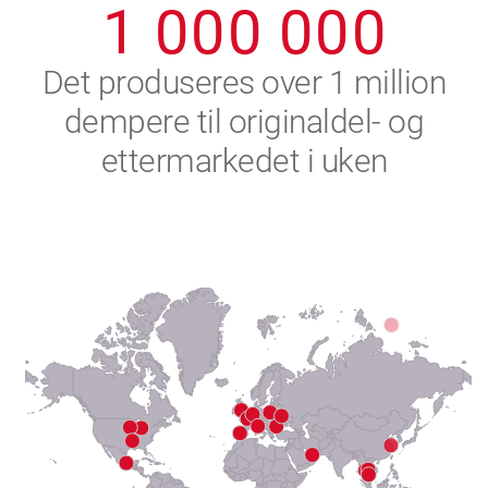
1
0
0
0
0
0
0
2
Det produseres over 1 million
dempere til originaldel- og
3
ettermarkedet i uken
4
5
6
7
8