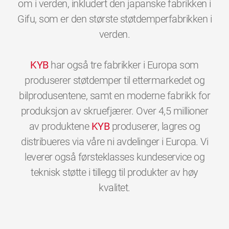
om i verden, inkludert den japanske fabrikken i
Gifu, som er den største støtdemperfabrikken i
verden.
KYB
har også tre fabrikker i Europa som
produserer støtdemper til ettermarkedet og
bilprodusentene, samt en moderne fabrikk for
produksjon av skruefjærer. Over 4,5 millioner
av produktene
KYB
produserer, lagres og
distribueres via våre ni avdelinger i Europa. Vi
leverer også førsteklasses kundeservice og
teknisk støtte i tillegg til produkter av høy
0
0
0
0
0
0
kvalitet.
1
1
1
1
1
1