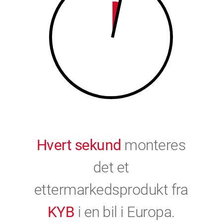
9
0
0
Hvert sekund
monteres
det et
ettermarkedsprodukt fra
KYB
i en bil i Europa.