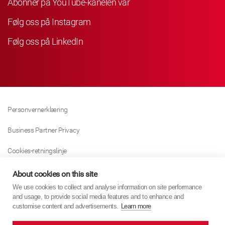
Abonner på YouTube-kanelen vår
Følg oss på Instagram
Følg oss på LinkedIn
Personvernerklæring
Business Partner Privacy
Cookies-retningslinje
Modern Slavery Act Policy
About cookies on this site
We use cookies to collect and analyse information on site performance
Tax Strategy
and usage, to provide social media features and to enhance and
customise content and advertisements.
Learn more
Imprint