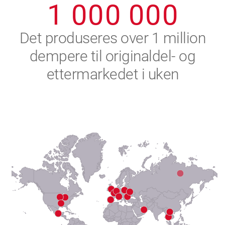
1
0
0
0
0
0
0
2
Det produseres over 1 million
dempere til originaldel- og
3
ettermarkedet i uken
4
5
6
7
8