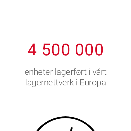
1
2
7
7
7
7
7
2
3
8
8
8
8
8
3
4
9
9
9
9
9
4
5
0
0
0
0
0
5
6
enheter lagerført i vårt
6
7
lagernettverk i Europa
7
8
8
9