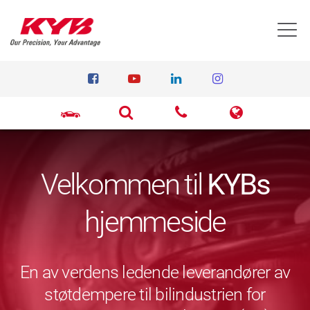
T
Velkommen til
KYBs
hjemmeside
En av verdens ledende leverandører av
støtdempere til bilindustrien for