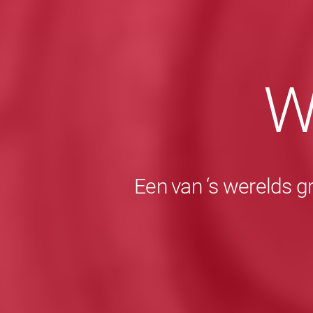
W
Een van ‘s werelds g