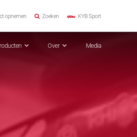
ct opnemen
Zoeken
KYB Sport
roducten
Over
Media