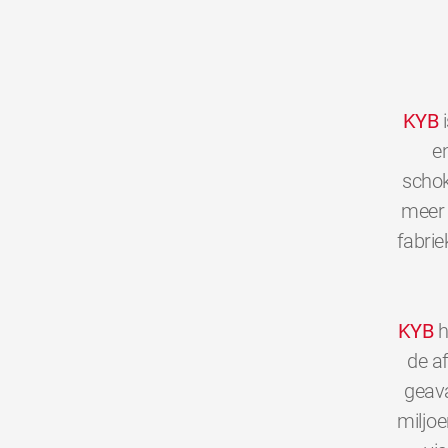
KYB
i
en
schok
meer 
fabrie
KYB
h
de a
geava
miljo