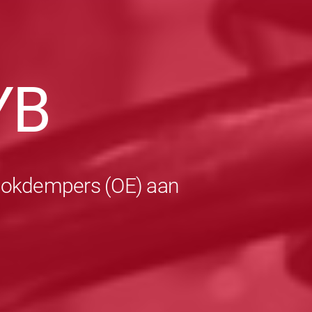
YB
schokdempers (OE) aan