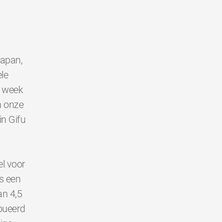
Japan,
le
e week
n onze
in Gifu
l voor
s een
an 4,5
bueerd