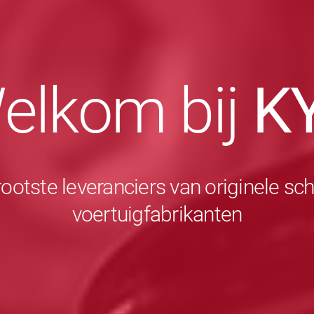
elkom bij
K
rootste leveranciers van originele 
voertuigfabrikanten