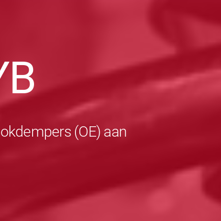
YB
schokdempers (OE) aan