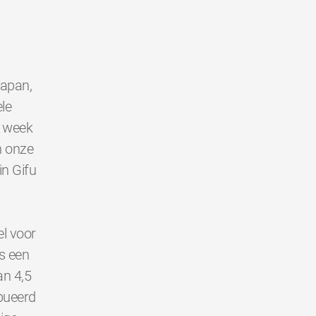
Japan,
le
e week
n onze
in Gifu
l voor
s een
an 4,5
bueerd