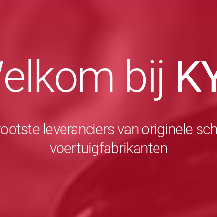
elkom bij
K
rootste leveranciers van originele 
voertuigfabrikanten