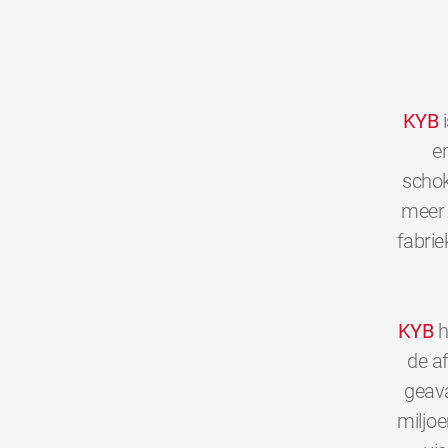
KYB
i
en
schok
meer 
fabrie
KYB
h
de a
geava
miljo