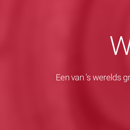
W
Een van ‘s werelds g