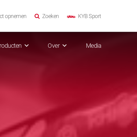
ct opnemen
Zoeken
KYB Sport
roducten
Over
Media