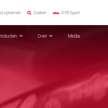
ct opnemen
Zoeken
KYB Sport
roducten
Over
Media