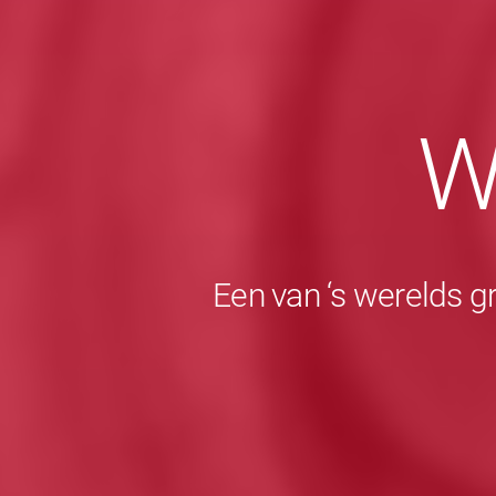
W
Een van ‘s werelds g