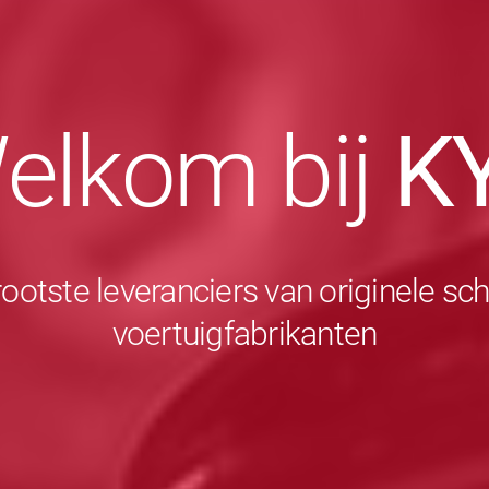
elkom bij
K
rootste leveranciers van originele 
voertuigfabrikanten