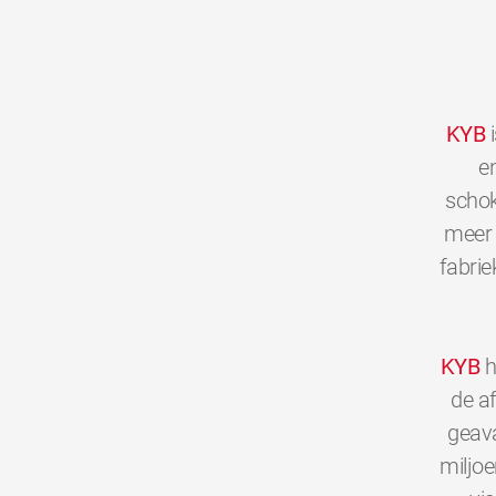
KYB
i
en
schok
meer 
fabrie
KYB
h
de a
geava
miljo