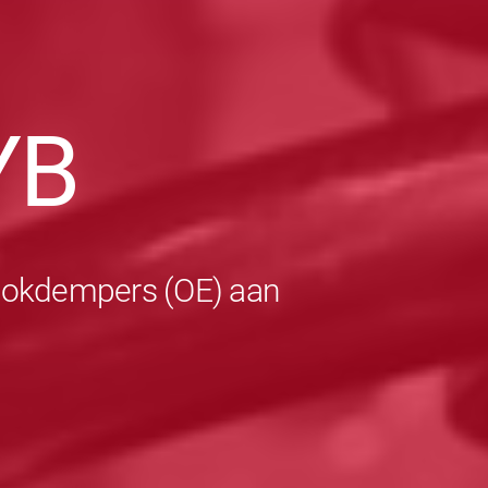
YB
schokdempers (OE) aan