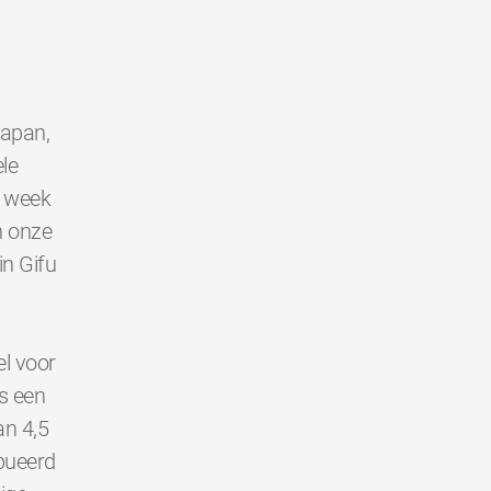
Japan,
le
e week
n onze
in Gifu
l voor
s een
an 4,5
bueerd