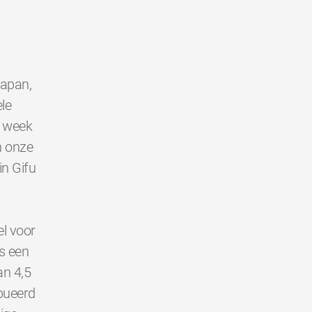
Japan,
le
e week
n onze
in Gifu
l voor
s een
an 4,5
bueerd