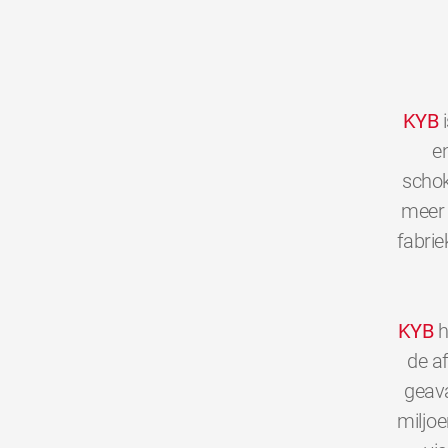
KYB
i
en
schok
meer 
fabrie
KYB
h
de a
geava
miljo