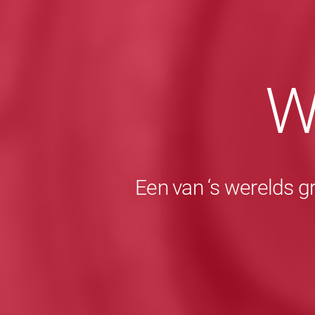
W
Een van ‘s werelds g