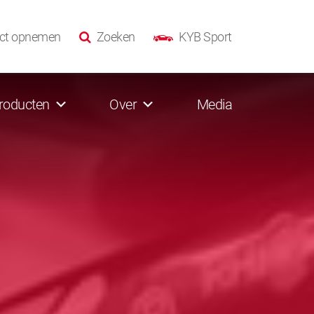
ct opnemen
Zoeken
KYB Sport
roducten
Over
Media