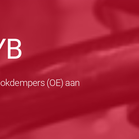
YB
schokdempers (OE) aan