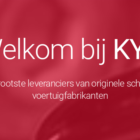
elkom bij
K
rootste leveranciers van originele 
voertuigfabrikanten