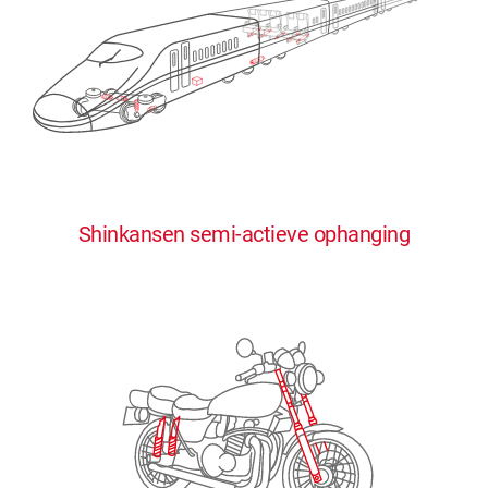
0
0
0
0
0
Shinkansen semi-actieve ophanging
1
1
1
1
1
2
2
2
2
2
3
3
3
3
3
4
4
4
4
4