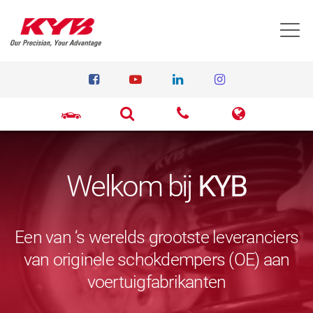
T
Welkom bij
KYB
Een van ‘s werelds grootste leveranciers
van originele schokdempers (OE) aan
voertuigfabrikanten