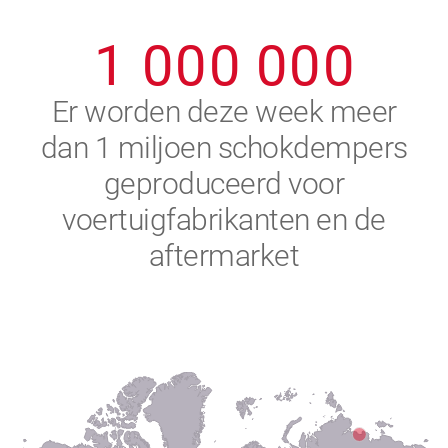
0
9
9
9
9
9
9
1
0
0
0
0
0
0
2
Er worden deze week meer
dan 1 miljoen schokdempers
3
geproduceerd voor
4
voertuigfabrikanten en de
aftermarket
5
6
7