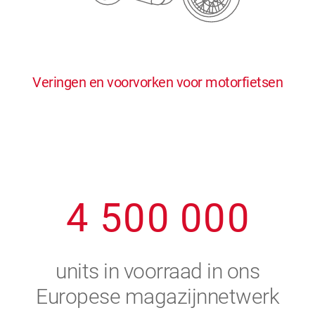
0
5
5
5
5
5
0
1
6
6
6
6
6
Veringen en voorvorken voor motorfietsen
1
2
7
7
7
7
7
2
3
8
8
8
8
8
3
4
9
9
9
9
9
4
5
0
0
0
0
0
5
6
units in voorraad in ons
6
7
Europese magazijnnetwerk