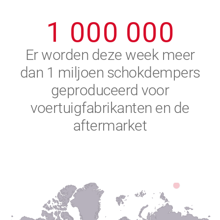
0
9
9
9
9
9
9
1
0
0
0
0
0
0
2
Er worden deze week meer
dan 1 miljoen schokdempers
3
geproduceerd voor
4
voertuigfabrikanten en de
aftermarket
5
6
7