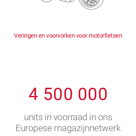
0
5
5
5
5
5
0
1
6
6
6
6
6
Veringen en voorvorken voor motorfietsen
1
2
7
7
7
7
7
2
3
8
8
8
8
8
3
4
9
9
9
9
9
4
5
0
0
0
0
0
5
6
units in voorraad in ons
6
7
Europese magazijnnetwerk