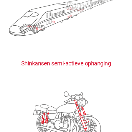
0
0
0
0
0
Shinkansen semi-actieve ophanging
1
1
1
1
1
2
2
2
2
2
3
3
3
3
3
4
4
4
4
4