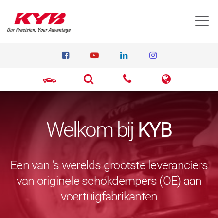
T
Welkom bij
KYB
Een van ‘s werelds grootste leveranciers
van originele schokdempers (OE) aan
voertuigfabrikanten