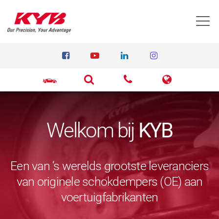
T
Welkom bij
KYB
Een van ‘s werelds grootste leveranciers
van originele schokdempers (OE) aan
voertuigfabrikanten