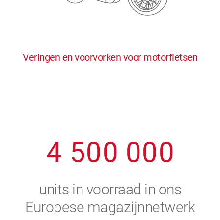
0
5
5
5
5
5
0
1
6
6
6
6
6
Veringen en voorvorken voor motorfietsen
1
2
7
7
7
7
7
2
3
8
8
8
8
8
3
4
9
9
9
9
9
4
5
0
0
0
0
0
5
6
units in voorraad in ons
6
7
Europese magazijnnetwerk