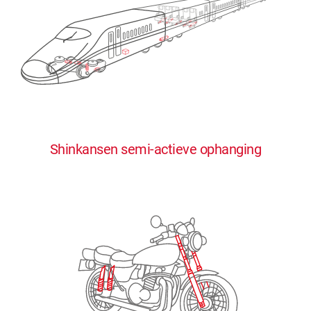
0
0
0
0
0
Shinkansen semi-actieve ophanging
1
1
1
1
1
2
2
2
2
2
3
3
3
3
3
4
4
4
4
4