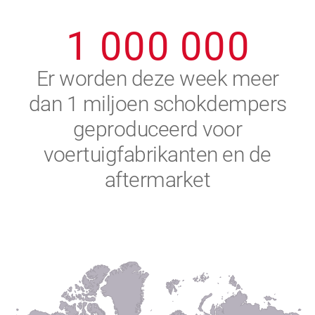
0
9
9
9
9
9
9
1
0
0
0
0
0
0
2
Er worden deze week meer
dan 1 miljoen schokdempers
3
geproduceerd voor
4
voertuigfabrikanten en de
aftermarket
5
6
7