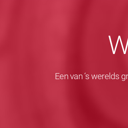
W
Een van ‘s werelds g