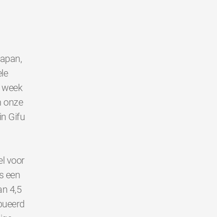
Japan,
le
e week
n onze
in Gifu
l voor
s een
an 4,5
bueerd