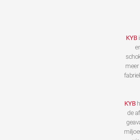
KYB
i
en
schok
meer 
fabrie
KYB
h
de a
geava
miljo