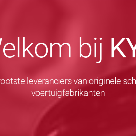
elkom bij
K
rootste leveranciers van originele 
voertuigfabrikanten