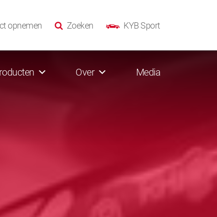
ct opnemen
Zoeken
KYB Sport
roducten
Over
Media