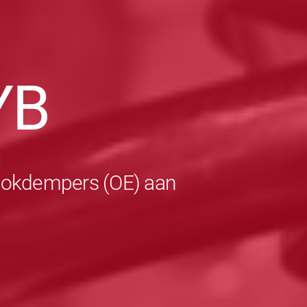
YB
schokdempers (OE) aan