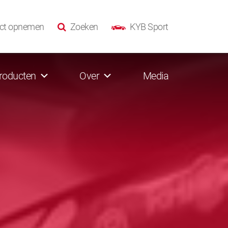
ct opnemen
Zoeken
KYB Sport
roducten
Over
Media