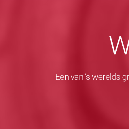
W
Een van ‘s werelds g