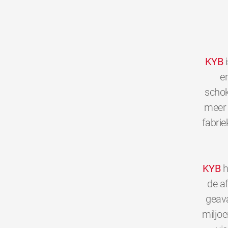
KYB
i
en
schok
meer 
fabrie
KYB
h
de a
geava
miljo