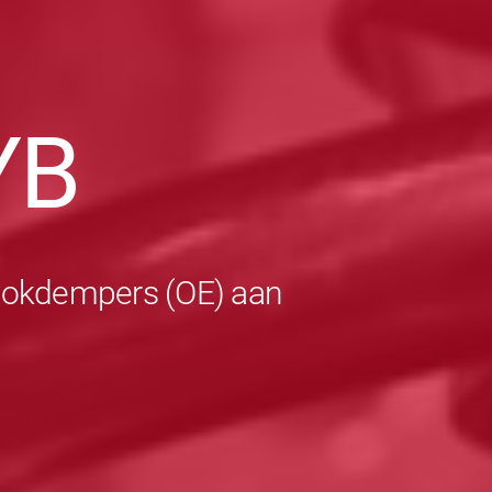
YB
schokdempers (OE) aan