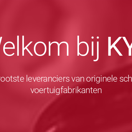
elkom bij
K
rootste leveranciers van originele 
voertuigfabrikanten