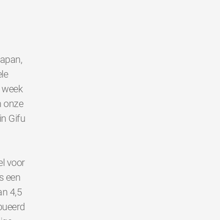
Japan,
le
e week
n onze
in Gifu
l voor
s een
an 4,5
bueerd