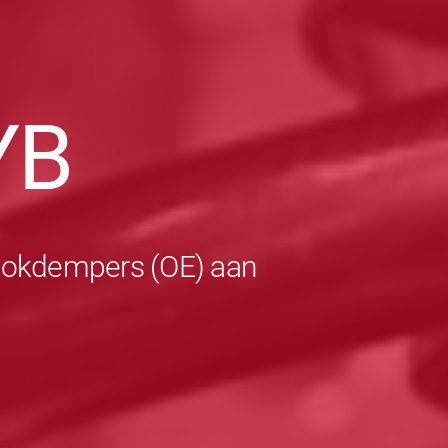
YB
schokdempers (OE) aan