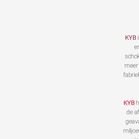
KYB
i
en
schok
meer 
fabrie
KYB
h
de a
geava
miljo