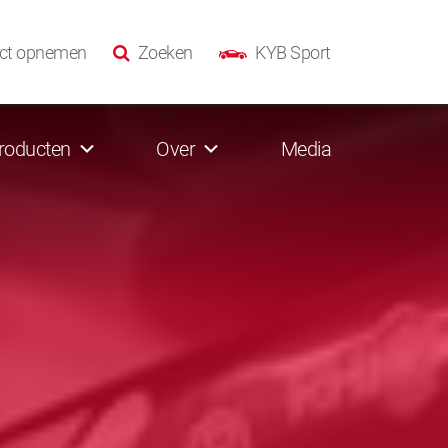
ct opnemen
Zoeken
KYB Sport
roducten
Over
Media