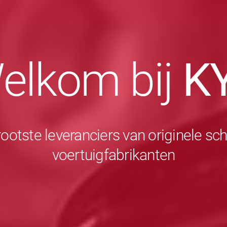
elkom bij
K
rootste leveranciers van originele 
voertuigfabrikanten