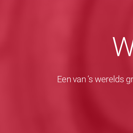
W
Een van ‘s werelds g