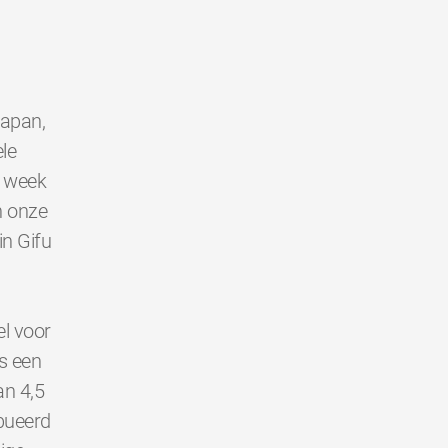
Japan,
le
e week
n onze
in Gifu
l voor
s een
an 4,5
bueerd