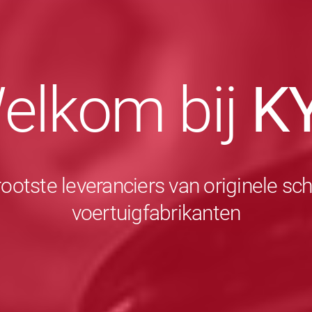
elkom bij
K
rootste leveranciers van originele 
voertuigfabrikanten