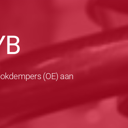
YB
schokdempers (OE) aan