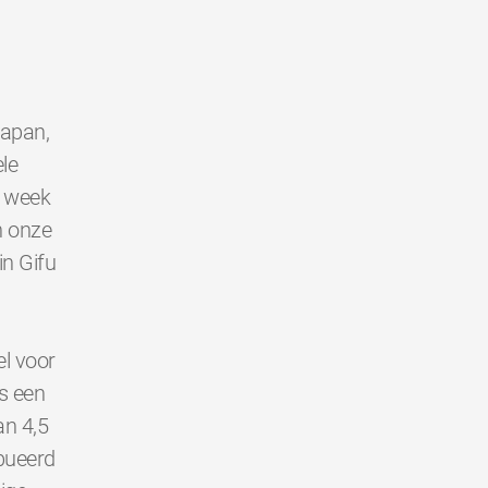
Japan,
le
e week
n onze
in Gifu
l voor
s een
an 4,5
bueerd