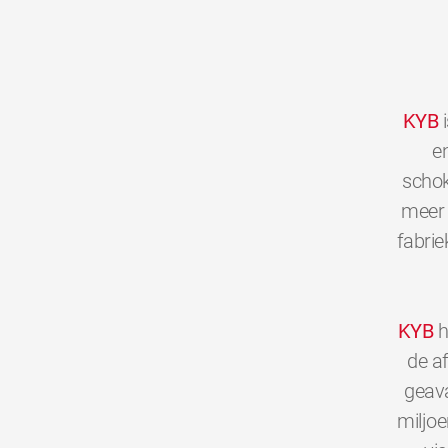
KYB
i
en
schok
meer 
fabrie
KYB
h
de a
geava
miljo