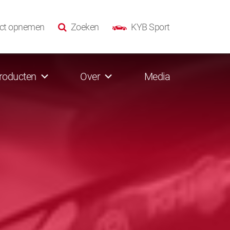
ct opnemen
Zoeken
KYB Sport
roducten
Over
Media