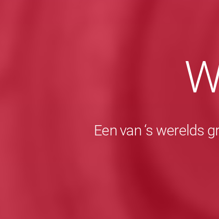
W
Een van ‘s werelds g