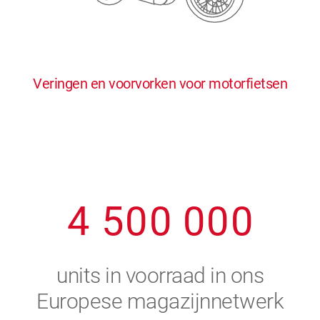
0
5
5
5
5
5
0
1
6
6
6
6
6
Veringen en voorvorken voor motorfietsen
1
2
7
7
7
7
7
2
3
8
8
8
8
8
3
4
9
9
9
9
9
4
5
0
0
0
0
0
5
6
units in voorraad in ons
6
7
Europese magazijnnetwerk