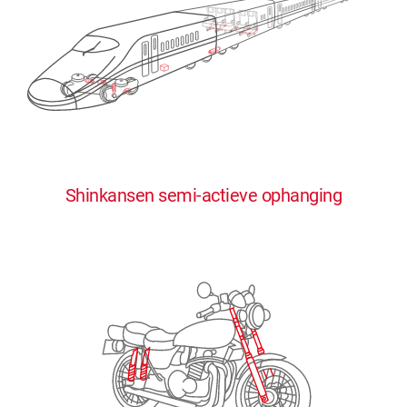
0
0
0
0
0
Shinkansen semi-actieve ophanging
1
1
1
1
1
2
2
2
2
2
3
3
3
3
3
4
4
4
4
4