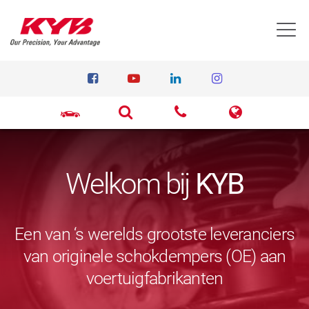
T
Welkom bij
KYB
Een van ‘s werelds grootste leveranciers
van originele schokdempers (OE) aan
voertuigfabrikanten