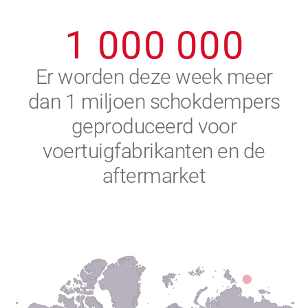
0
9
9
9
9
9
9
1
0
0
0
0
0
0
2
Er worden deze week meer
dan 1 miljoen schokdempers
3
geproduceerd voor
4
voertuigfabrikanten en de
aftermarket
5
6
7