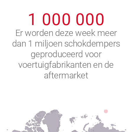
0
9
9
9
9
9
9
1
0
0
0
0
0
0
2
Er worden deze week meer
dan 1 miljoen schokdempers
3
geproduceerd voor
4
voertuigfabrikanten en de
aftermarket
5
6
7