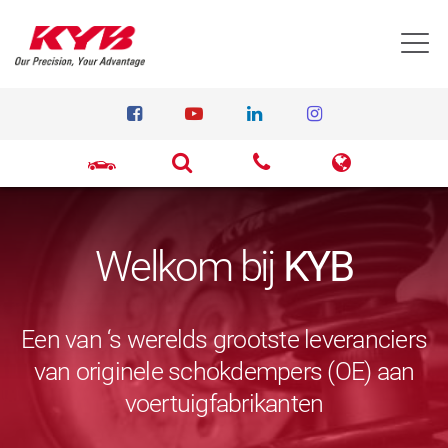
T
Welkom bij
KYB
Een van ‘s werelds grootste leveranciers
van originele schokdempers (OE) aan
voertuigfabrikanten