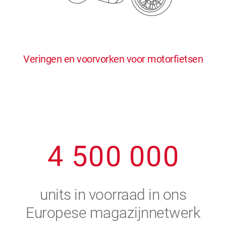
0
5
5
5
5
5
0
1
6
6
6
6
6
Veringen en voorvorken voor motorfietsen
1
2
7
7
7
7
7
2
3
8
8
8
8
8
3
4
9
9
9
9
9
4
5
0
0
0
0
0
5
6
units in voorraad in ons
6
7
Europese magazijnnetwerk