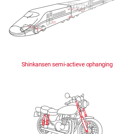
0
0
0
0
0
Shinkansen semi-actieve ophanging
1
1
1
1
1
2
2
2
2
2
3
3
3
3
3
4
4
4
4
4