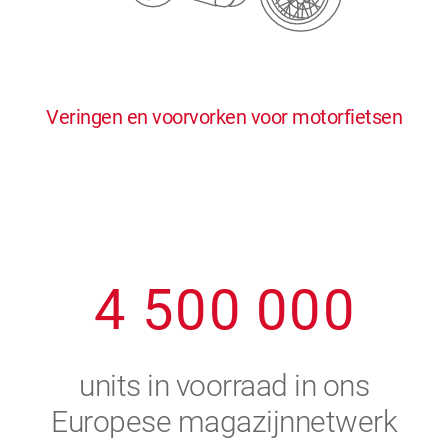
0
5
5
5
5
5
0
1
6
6
6
6
6
Veringen en voorvorken voor motorfietsen
1
2
7
7
7
7
7
2
3
8
8
8
8
8
3
4
9
9
9
9
9
4
5
0
0
0
0
0
5
6
units in voorraad in ons
6
7
Europese magazijnnetwerk