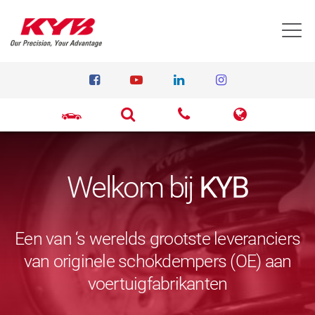
T
Welkom bij
KYB
Een van ‘s werelds grootste leveranciers
van originele schokdempers (OE) aan
voertuigfabrikanten