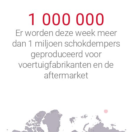
0
9
9
9
9
9
9
1
0
0
0
0
0
0
2
Er worden deze week meer
dan 1 miljoen schokdempers
3
geproduceerd voor
4
voertuigfabrikanten en de
aftermarket
5
6
7