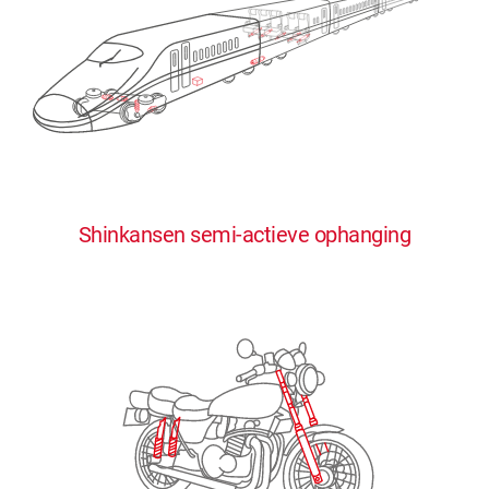
0
0
0
0
0
Shinkansen semi-actieve ophanging
1
1
1
1
1
2
2
2
2
2
3
3
3
3
3
4
4
4
4
4