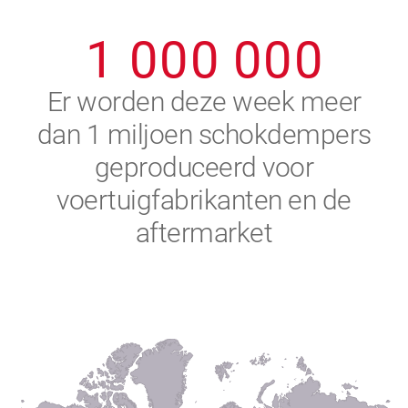
0
9
9
9
9
9
9
1
0
0
0
0
0
0
2
Er worden deze week meer
dan 1 miljoen schokdempers
3
geproduceerd voor
4
voertuigfabrikanten en de
aftermarket
5
6
7