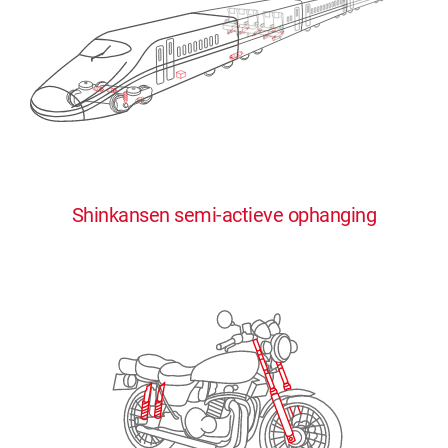
0
0
0
0
0
Shinkansen semi-actieve ophanging
1
1
1
1
1
2
2
2
2
2
3
3
3
3
3
4
4
4
4
4