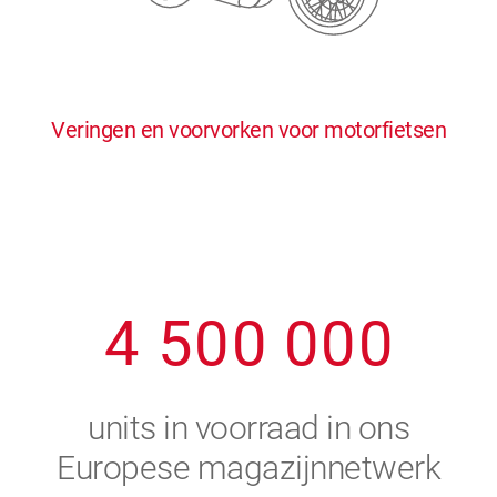
0
5
5
5
5
5
0
1
6
6
6
6
6
Veringen en voorvorken voor motorfietsen
1
2
7
7
7
7
7
2
3
8
8
8
8
8
3
4
9
9
9
9
9
4
5
0
0
0
0
0
5
6
units in voorraad in ons
6
7
Europese magazijnnetwerk