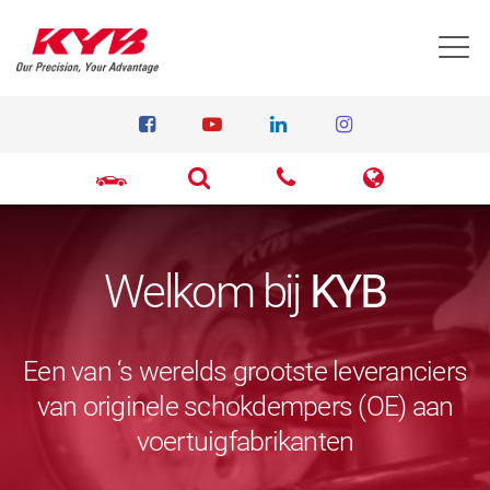
T
Welkom bij
KYB
Een van ‘s werelds grootste leveranciers
van originele schokdempers (OE) aan
voertuigfabrikanten