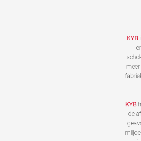
KYB
i
en
schok
meer 
fabrie
KYB
h
de a
geava
miljo