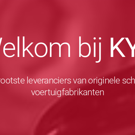
elkom bij
K
rootste leveranciers van originele 
voertuigfabrikanten