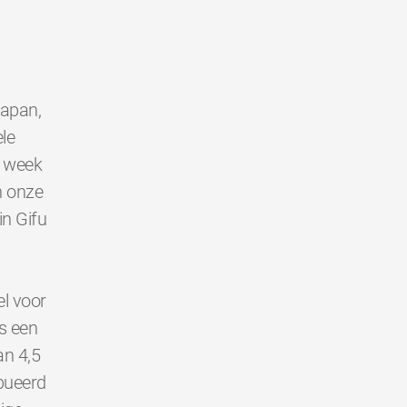
Japan,
le
e week
n onze
in Gifu
l voor
s een
an 4,5
bueerd