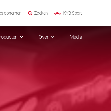
ct opnemen
Zoeken
KYB Sport
roducten
Over
Media