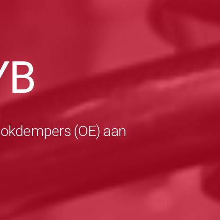
YB
schokdempers (OE) aan