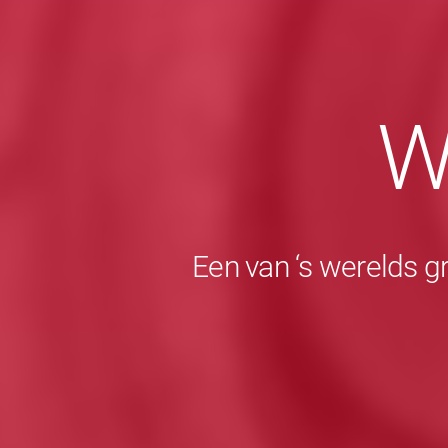
W
Een van ‘s werelds g