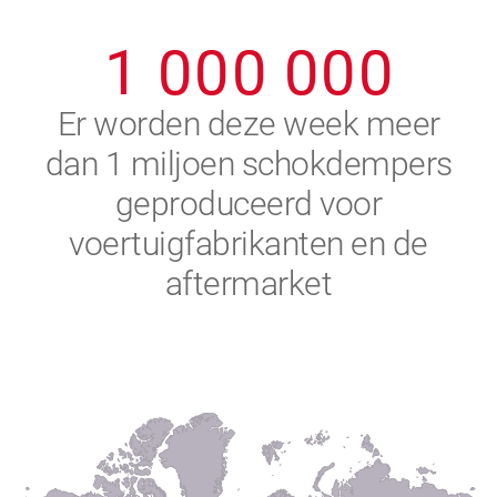
0
9
9
9
9
9
9
1
0
0
0
0
0
0
2
Er worden deze week meer
dan 1 miljoen schokdempers
3
geproduceerd voor
4
voertuigfabrikanten en de
aftermarket
5
6
7