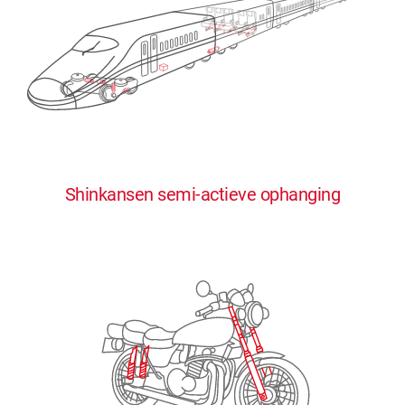
0
0
0
0
0
Shinkansen semi-actieve ophanging
1
1
1
1
1
2
2
2
2
2
3
3
3
3
3
4
4
4
4
4