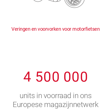
0
5
5
5
5
5
0
1
6
6
6
6
6
Veringen en voorvorken voor motorfietsen
1
2
7
7
7
7
7
2
3
8
8
8
8
8
3
4
9
9
9
9
9
4
5
0
0
0
0
0
5
6
units in voorraad in ons
6
7
Europese magazijnnetwerk