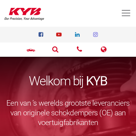
T
Welkom bij
KYB
Een van ‘s werelds grootste leveranciers
van originele schokdempers (OE) aan
voertuigfabrikanten