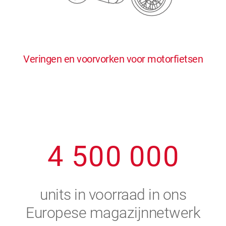
0
5
5
5
5
5
0
1
6
6
6
6
6
Veringen en voorvorken voor motorfietsen
1
2
7
7
7
7
7
2
3
8
8
8
8
8
3
4
9
9
9
9
9
4
5
0
0
0
0
0
5
6
units in voorraad in ons
6
7
Europese magazijnnetwerk