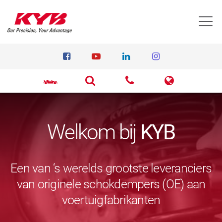
T
Welkom bij
KYB
Een van ‘s werelds grootste leveranciers
van originele schokdempers (OE) aan
voertuigfabrikanten