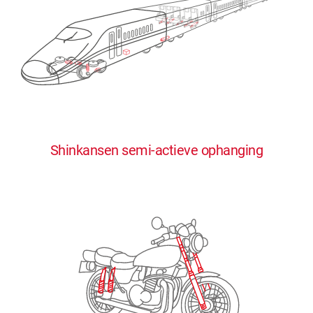
0
0
0
0
0
Shinkansen semi-actieve ophanging
1
1
1
1
1
2
2
2
2
2
3
3
3
3
3
4
4
4
4
4