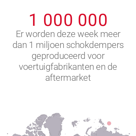
0
9
9
9
9
9
9
1
0
0
0
0
0
0
2
Er worden deze week meer
dan 1 miljoen schokdempers
3
geproduceerd voor
4
voertuigfabrikanten en de
aftermarket
5
6
7