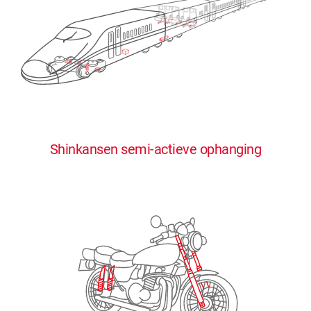
0
0
0
0
0
Shinkansen semi-actieve ophanging
1
1
1
1
1
2
2
2
2
2
3
3
3
3
3
4
4
4
4
4