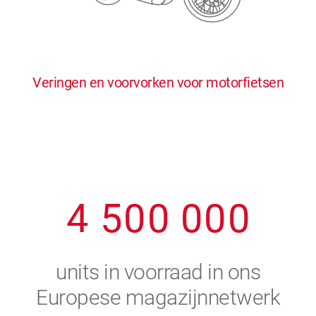
0
5
5
5
5
5
0
1
6
6
6
6
6
Veringen en voorvorken voor motorfietsen
1
2
7
7
7
7
7
2
3
8
8
8
8
8
3
4
9
9
9
9
9
4
5
0
0
0
0
0
5
6
units in voorraad in ons
6
7
Europese magazijnnetwerk