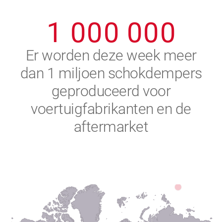
0
9
9
9
9
9
9
1
0
0
0
0
0
0
2
Er worden deze week meer
dan 1 miljoen schokdempers
3
geproduceerd voor
4
voertuigfabrikanten en de
aftermarket
5
6
7