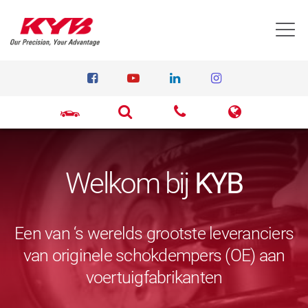
T
Welkom bij
KYB
Een van ‘s werelds grootste leveranciers
van originele schokdempers (OE) aan
voertuigfabrikanten