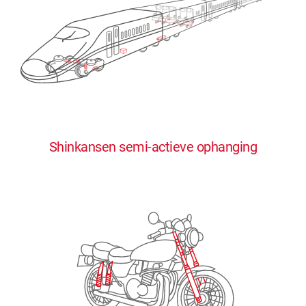
0
0
0
0
0
Shinkansen semi-actieve ophanging
1
1
1
1
1
2
2
2
2
2
3
3
3
3
3
4
4
4
4
4