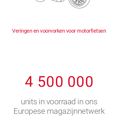
0
5
5
5
5
5
0
1
6
6
6
6
6
Veringen en voorvorken voor motorfietsen
1
2
7
7
7
7
7
2
3
8
8
8
8
8
3
4
9
9
9
9
9
4
5
0
0
0
0
0
5
6
units in voorraad in ons
6
7
Europese magazijnnetwerk