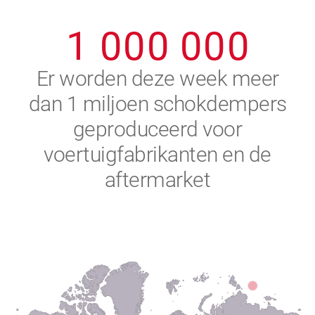
0
9
9
9
9
9
9
1
0
0
0
0
0
0
2
Er worden deze week meer
dan 1 miljoen schokdempers
3
geproduceerd voor
4
voertuigfabrikanten en de
aftermarket
5
6
7