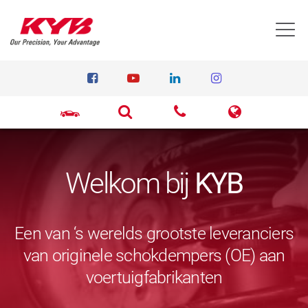
T
Welkom bij
KYB
Een van ‘s werelds grootste leveranciers
van originele schokdempers (OE) aan
voertuigfabrikanten