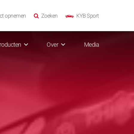
ct opnemen
Zoeken
KYB Sport
roducten
Over
Media