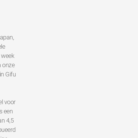
Japan,
le
e week
n onze
in Gifu
l voor
s een
an 4,5
bueerd