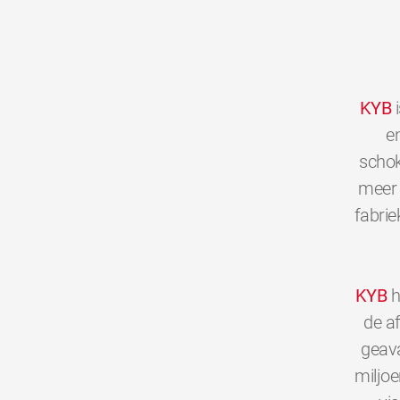
KYB
i
en
schok
meer 
fabrie
KYB
h
de a
geava
miljo