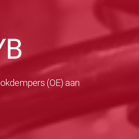
YB
schokdempers (OE) aan