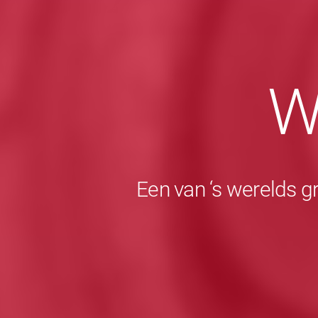
W
Een van ‘s werelds g