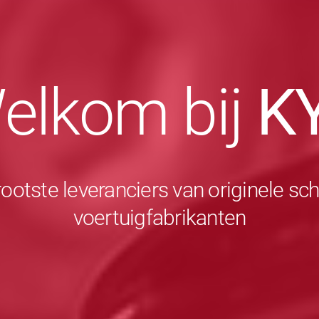
elkom bij
K
rootste leveranciers van originele 
voertuigfabrikanten