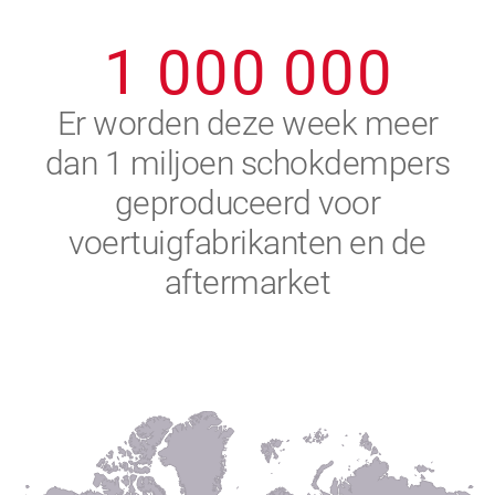
0
9
9
9
9
9
9
1
0
0
0
0
0
0
2
Er worden deze week meer
dan 1 miljoen schokdempers
3
geproduceerd voor
4
voertuigfabrikanten en de
aftermarket
5
6
7