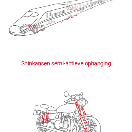
0
0
0
0
0
Shinkansen semi-actieve ophanging
1
1
1
1
1
2
2
2
2
2
3
3
3
3
3
4
4
4
4
4