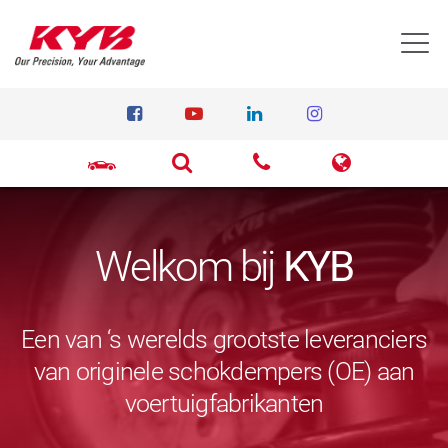
T
Welkom bij
KYB
Een van ‘s werelds grootste leveranciers
van originele schokdempers (OE) aan
voertuigfabrikanten