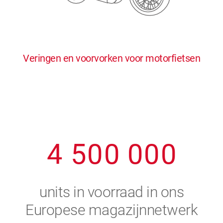
0
5
5
5
5
5
0
1
6
6
6
6
6
Veringen en voorvorken voor motorfietsen
1
2
7
7
7
7
7
2
3
8
8
8
8
8
3
4
9
9
9
9
9
4
5
0
0
0
0
0
5
6
units in voorraad in ons
6
7
Europese magazijnnetwerk