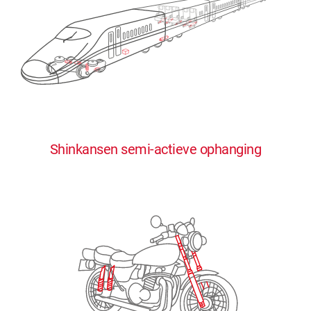
0
0
0
0
0
Shinkansen semi-actieve ophanging
1
1
1
1
1
2
2
2
2
2
3
3
3
3
3
4
4
4
4
4