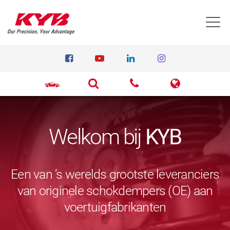
T
Welkom bij
KYB
Een van ‘s werelds grootste leveranciers
van originele schokdempers (OE) aan
voertuigfabrikanten