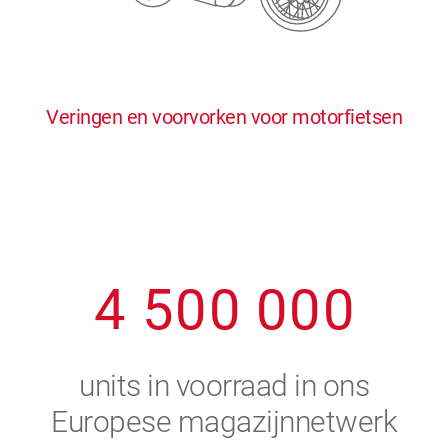
0
5
5
5
5
5
0
1
6
6
6
6
6
Veringen en voorvorken voor motorfietsen
1
2
7
7
7
7
7
2
3
8
8
8
8
8
3
4
9
9
9
9
9
4
5
0
0
0
0
0
5
6
units in voorraad in ons
6
7
Europese magazijnnetwerk