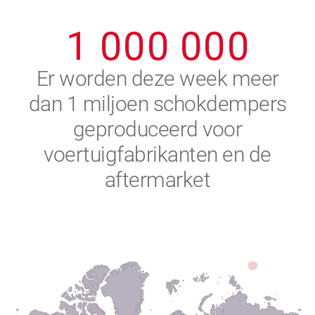
0
9
9
9
9
9
9
1
0
0
0
0
0
0
2
Er worden deze week meer
dan 1 miljoen schokdempers
3
geproduceerd voor
4
voertuigfabrikanten en de
aftermarket
5
6
7