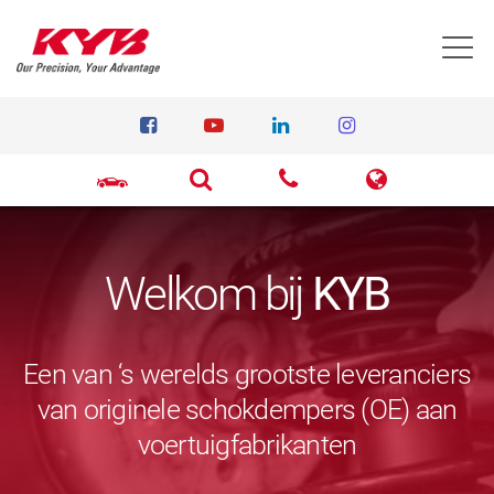
T
Welkom bij
KYB
Een van ‘s werelds grootste leveranciers
van originele schokdempers (OE) aan
voertuigfabrikanten