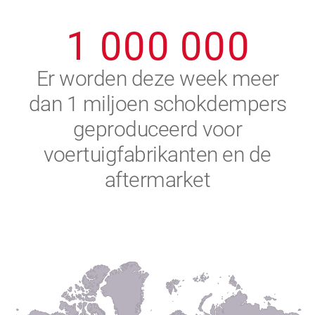
0
9
9
9
9
9
9
1
0
0
0
0
0
0
2
Er worden deze week meer
dan 1 miljoen schokdempers
3
geproduceerd voor
4
voertuigfabrikanten en de
aftermarket
5
6
7