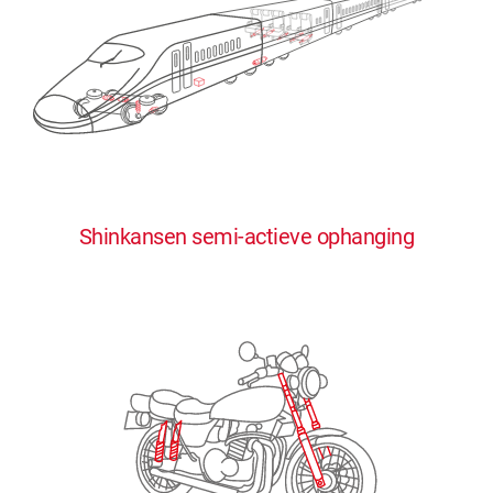
0
0
0
0
0
Shinkansen semi-actieve ophanging
1
1
1
1
1
2
2
2
2
2
3
3
3
3
3
4
4
4
4
4