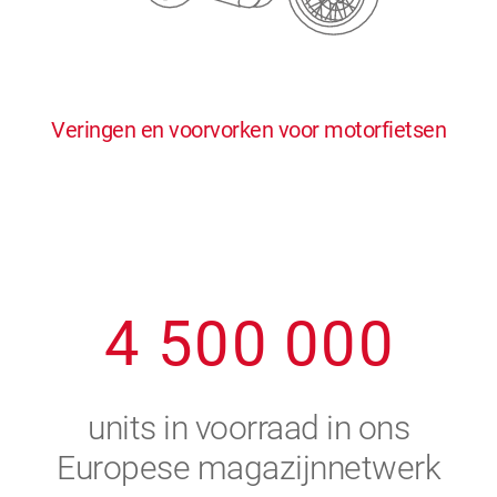
0
5
5
5
5
5
0
1
6
6
6
6
6
Veringen en voorvorken voor motorfietsen
1
2
7
7
7
7
7
2
3
8
8
8
8
8
3
4
9
9
9
9
9
4
5
0
0
0
0
0
5
6
units in voorraad in ons
6
7
Europese magazijnnetwerk