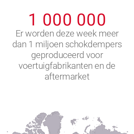
0
9
9
9
9
9
9
1
0
0
0
0
0
0
2
Er worden deze week meer
dan 1 miljoen schokdempers
3
geproduceerd voor
4
voertuigfabrikanten en de
aftermarket
5
6
7