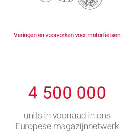
0
5
5
5
5
5
0
1
6
6
6
6
6
Veringen en voorvorken voor motorfietsen
1
2
7
7
7
7
7
2
3
8
8
8
8
8
3
4
9
9
9
9
9
4
5
0
0
0
0
0
5
6
units in voorraad in ons
6
7
Europese magazijnnetwerk