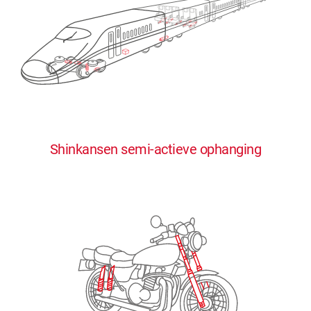
0
0
0
0
0
Shinkansen semi-actieve ophanging
1
1
1
1
1
2
2
2
2
2
3
3
3
3
3
4
4
4
4
4