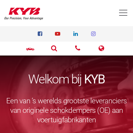
T
Welkom bij
KYB
Een van ‘s werelds grootste leveranciers
van originele schokdempers (OE) aan
voertuigfabrikanten