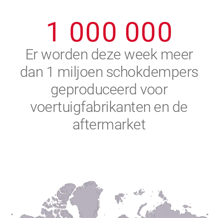
0
9
9
9
9
9
9
1
0
0
0
0
0
0
2
Er worden deze week meer
dan 1 miljoen schokdempers
3
geproduceerd voor
4
voertuigfabrikanten en de
aftermarket
5
6
7