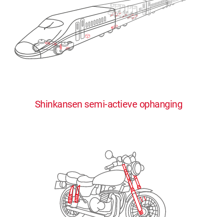
0
0
0
0
0
Shinkansen semi-actieve ophanging
1
1
1
1
1
2
2
2
2
2
3
3
3
3
3
4
4
4
4
4