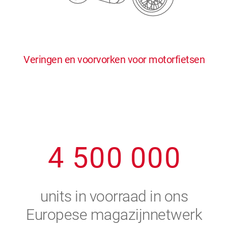
0
5
5
5
5
5
0
1
6
6
6
6
6
Veringen en voorvorken voor motorfietsen
1
2
7
7
7
7
7
2
3
8
8
8
8
8
3
4
9
9
9
9
9
4
5
0
0
0
0
0
5
6
units in voorraad in ons
6
7
Europese magazijnnetwerk