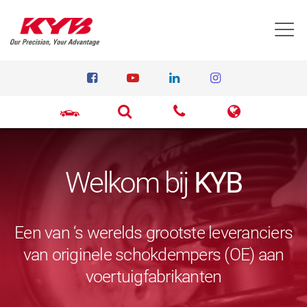
T
Welkom bij
KYB
Een van ‘s werelds grootste leveranciers
van originele schokdempers (OE) aan
voertuigfabrikanten