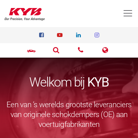
T
Welkom bij
KYB
Een van ‘s werelds grootste leveranciers
van originele schokdempers (OE) aan
voertuigfabrikanten