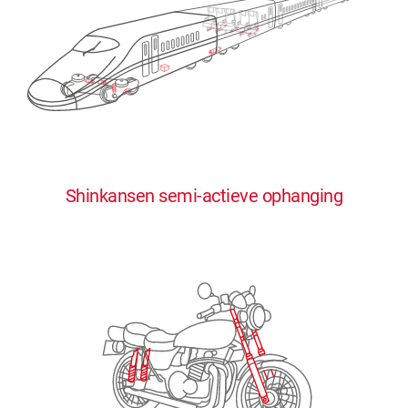
0
0
0
0
0
Shinkansen semi-actieve ophanging
1
1
1
1
1
2
2
2
2
2
3
3
3
3
3
4
4
4
4
4