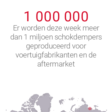
0
9
9
9
9
9
9
1
0
0
0
0
0
0
2
Er worden deze week meer
dan 1 miljoen schokdempers
3
geproduceerd voor
4
voertuigfabrikanten en de
aftermarket
5
6
7