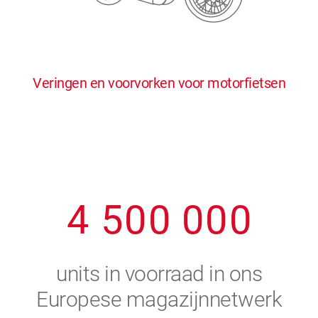
0
5
5
5
5
5
0
1
6
6
6
6
6
Veringen en voorvorken voor motorfietsen
1
2
7
7
7
7
7
2
3
8
8
8
8
8
3
4
9
9
9
9
9
4
5
0
0
0
0
0
5
6
units in voorraad in ons
6
7
Europese magazijnnetwerk