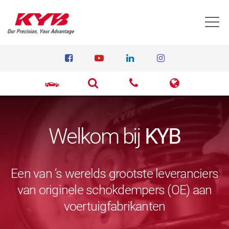
T
Welkom bij
KYB
Een van ‘s werelds grootste leveranciers
van originele schokdempers (OE) aan
voertuigfabrikanten