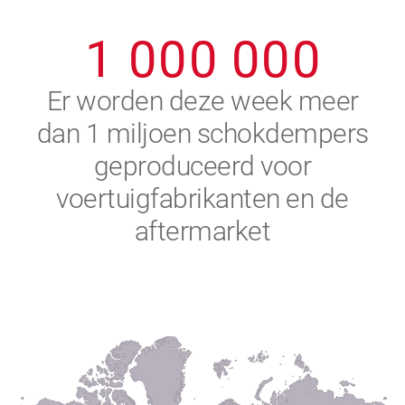
0
9
9
9
9
9
9
1
0
0
0
0
0
0
2
Er worden deze week meer
dan 1 miljoen schokdempers
3
geproduceerd voor
4
voertuigfabrikanten en de
aftermarket
5
6
7