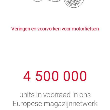
0
5
5
5
5
5
0
1
6
6
6
6
6
Veringen en voorvorken voor motorfietsen
1
2
7
7
7
7
7
2
3
8
8
8
8
8
3
4
9
9
9
9
9
4
5
0
0
0
0
0
5
6
units in voorraad in ons
6
7
Europese magazijnnetwerk