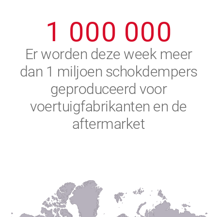
0
9
9
9
9
9
9
1
0
0
0
0
0
0
2
Er worden deze week meer
dan 1 miljoen schokdempers
3
geproduceerd voor
4
voertuigfabrikanten en de
aftermarket
5
6
7