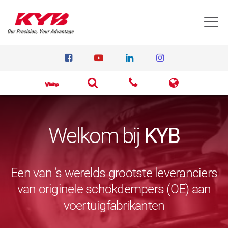
T
Welkom bij
KYB
Een van ‘s werelds grootste leveranciers
van originele schokdempers (OE) aan
voertuigfabrikanten