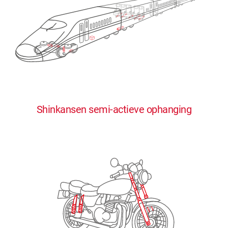
0
0
0
0
0
Shinkansen semi-actieve ophanging
1
1
1
1
1
2
2
2
2
2
3
3
3
3
3
4
4
4
4
4