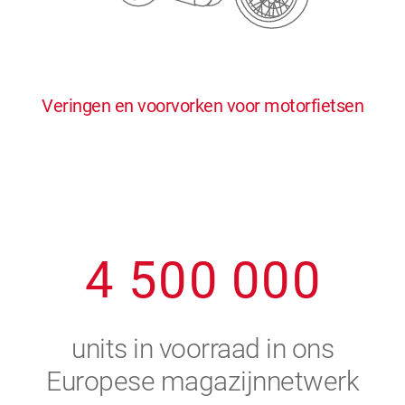
0
5
5
5
5
5
0
1
6
6
6
6
6
Veringen en voorvorken voor motorfietsen
1
2
7
7
7
7
7
2
3
8
8
8
8
8
3
4
9
9
9
9
9
4
5
0
0
0
0
0
5
6
units in voorraad in ons
6
7
Europese magazijnnetwerk