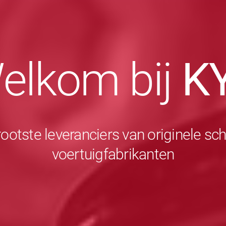
elkom bij
K
rootste leveranciers van originele 
voertuigfabrikanten