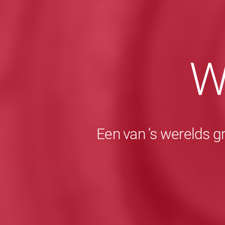
W
Een van ‘s werelds g