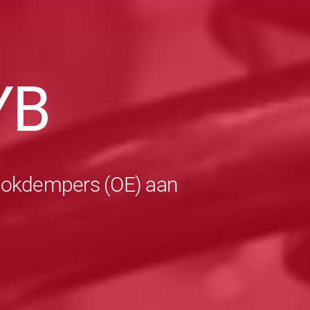
YB
schokdempers (OE) aan