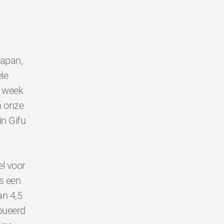
Japan,
le
e week
n onze
in Gifu
l voor
s een
an 4,5
bueerd