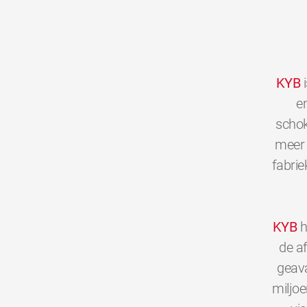
KYB
i
en
schok
meer 
fabrie
KYB
h
de a
geava
miljo