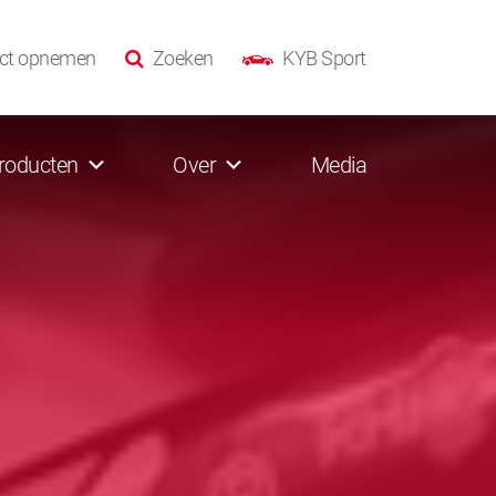
ct opnemen
Zoeken
KYB Sport
roducten
Over
Media