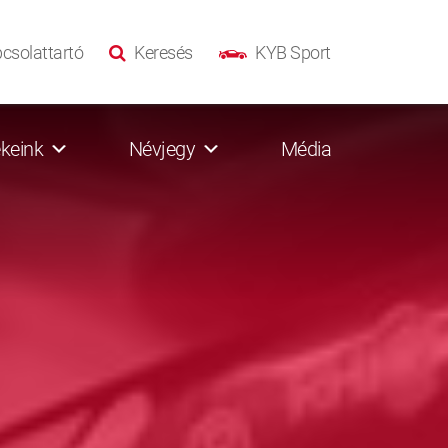
csolattartó
Keresés
KYB Sport
keink
Névjegy
Média