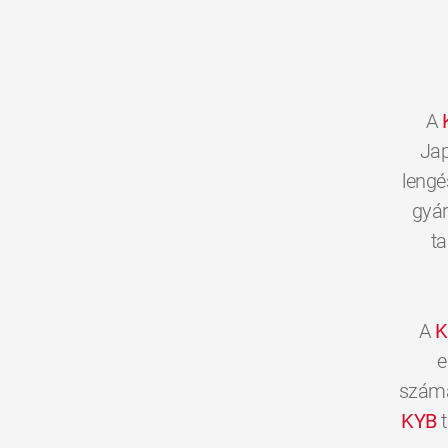
A
Jap
lengé
gyár
ta
A
K
e
számár
KYB
t