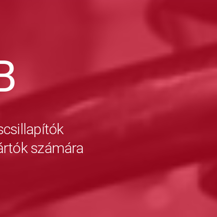
B
csillapítók
yártók számára