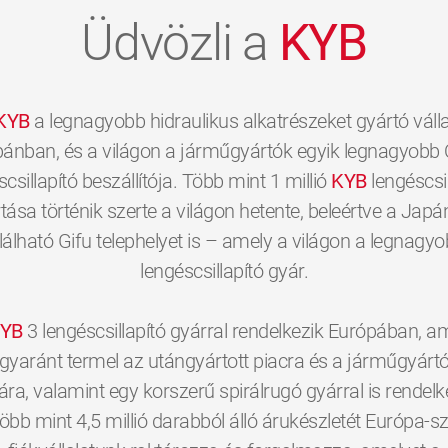
Üdvözli a
KYB
KYB
a legnagyobb hidraulikus alkatrészeket gyártó válla
ánban, és a világon a járműgyártók egyik legnagyobb 
scsillapító beszállítója. Több mint 1 millió
KYB
lengéscsil
tása történik szerte a világon hetente, beleértve a Jap
lálható Gifu telephelyet is – amely a világon a legnagy
lengéscsillapító gyár.
YB
3 lengéscsillapító gyárral rendelkezik Európában, a
gyaránt termel az utángyártott piacra és a járműgyárt
a, valamint egy korszerű spirálrugó gyárral is rendelk
öbb mint 4,5 millió darabból álló árukészletét Európa-sz