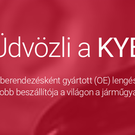
Üdvözli a
KY
 berendezésként gyártott (OE) lengés
obb beszállítója a világon a járműg