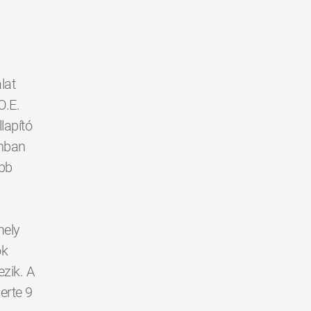
lat
O.E.
lapító
ánban
obb
mely
ók
ezik. A
erte 9