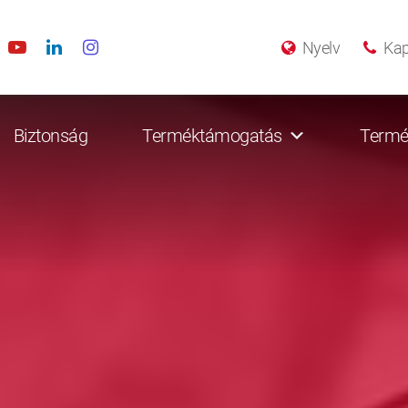
Nyelv
Kap
Biztonság
Terméktámogatás
Termé