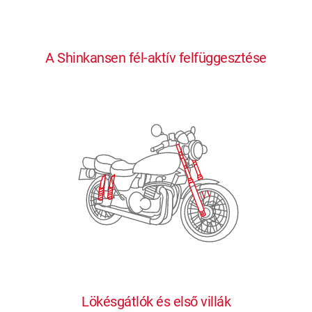
0
0
0
0
0
A Shinkansen fél-aktív felfüggesztése
1
1
1
1
1
2
2
2
2
2
3
3
3
3
3
4
4
4
4
4
0
5
5
5
5
5
0
1
6
6
6
6
6
Lökésgátlók és első villák