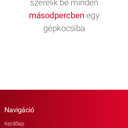
szerelik be minden
másodpercben
egy
gépkocsiba
Navigáció
Kezdőlap