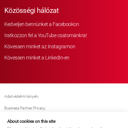
Közösségi hálózat
Kedveljen bennünket a Facebookon
Iratkozzon fel a YouTube csatornánkra!
Kövessen minket az Instagramon
Kövessen minket a LinkedIn-en
Adatvédelmi Irányelv
Business Partner Privacy
Sütikre Vonatkozó Irányelv
About cookies on this site