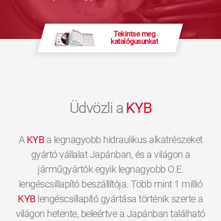
Tekintse meg
katalógusunkat
Üdvözli a
KYB
A
KYB
a legnagyobb hidraulikus alkatrészeket
gyártó vállalat Japánban, és a világon a
járműgyártók egyik legnagyobb O.E.
lengéscsillapító beszállítója. Több mint 1 millió
KYB
lengéscsillapító gyártása történik szerte a
világon hetente, beleértve a Japánban található