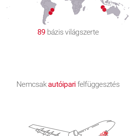
9
0
89
bázis világszerte
Nemcsak
autóipari
felfüggesztés