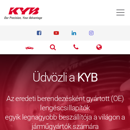
T
Üdvözli a
KYB
Az eredeti berendezésként gyártott (OE)
lengéscsillapítók
egyik legnagyobb beszállítója a világon a
járműgyártók számára