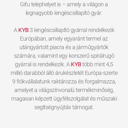
Gifu telephelyet is – amely a világon a
legnagyobb lengéscsillapító gyár.
A
KYB
3 lengéscsillapító gyárral rendelkezik
Európában, amely egyaránt termel az
utángyártott piacra és a járműgyártók
számára, valamint egy korszerű spirálrugó
gyárral is rendelkezik. A
KYB
több mint 4,5
millió darabból álló árukészletét Európa-szerte
9 fiókvállalatunk raktározza és forgalmazza,
amelyet a világszínvonalú termékminőség,
magasan képzett ügyfélszolgálat és műszaki
0
0
0
0
0
0
segítségnyújtás támogat.
1
1
1
1
1
1