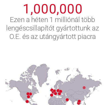
1
,
0
0
0
,
0
0
0
2
Ezen a héten 1 milliónál több
lengéscsillapítót gyártottunk az
3
O.E. és az utángyártott piacra
4
5
6
7
8