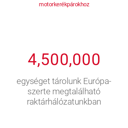
motorkerékpárokhoz
1
2
7
7
7
7
7
2
3
8
8
8
8
8
3
4
9
9
9
9
9
4
,
5
0
0
,
0
0
0
5
6
egységet tárolunk Európa-
6
7
szerte megtalálható
raktárhálózatunkban
7
8
8
9