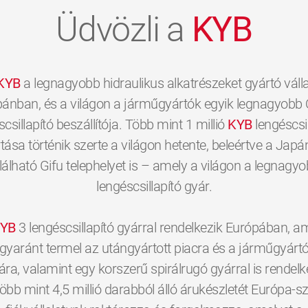
Üdvözli a
KYB
KYB
a legnagyobb hidraulikus alkatrészeket gyártó válla
ánban, és a világon a járműgyártók egyik legnagyobb 
scsillapító beszállítója. Több mint 1 millió
KYB
lengéscsil
tása történik szerte a világon hetente, beleértve a Jap
lálható Gifu telephelyet is – amely a világon a legnagy
lengéscsillapító gyár.
YB
3 lengéscsillapító gyárral rendelkezik Európában, a
gyaránt termel az utángyártott piacra és a járműgyárt
a, valamint egy korszerű spirálrugó gyárral is rendelk
öbb mint 4,5 millió darabból álló árukészletét Európa-sz