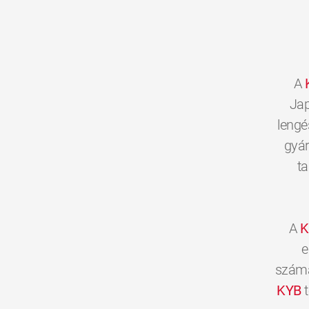
A
Jap
lengé
gyár
ta
A
K
e
számár
KYB
t