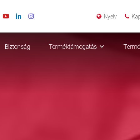
Nyelv
Kap
Biztonság
Terméktámogatás
Termé