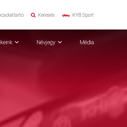
csolattartó
Keresés
KYB Sport
keink
Névjegy
Média