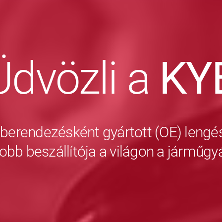
Üdvözli a
KY
 berendezésként gyártott (OE) lengés
obb beszállítója a világon a járműg