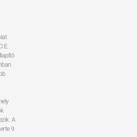
lat
O.E.
lapító
ánban
obb
mely
ók
ezik. A
erte 9