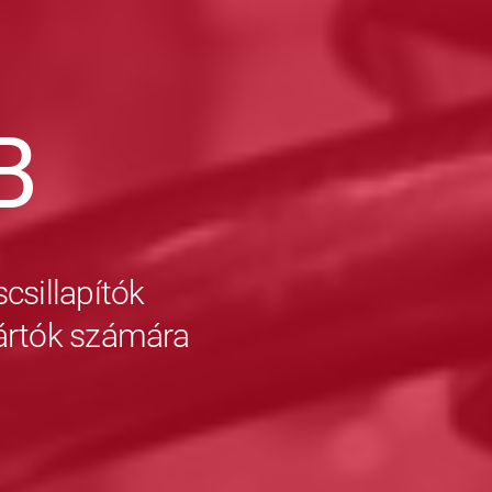
B
csillapítók
yártók számára