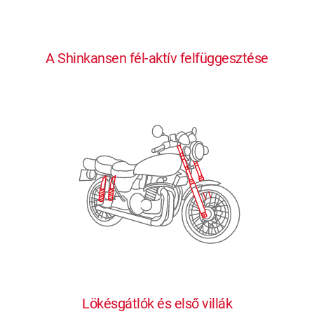
0
0
0
0
0
A Shinkansen fél-aktív felfüggesztése
1
1
1
1
1
2
2
2
2
2
3
3
3
3
3
4
4
4
4
4
0
5
5
5
5
5
0
1
6
6
6
6
6
Lökésgátlók és első villák