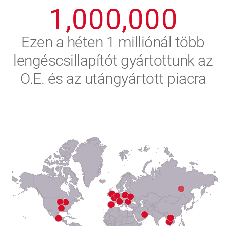
1
,
0
0
0
,
0
0
0
2
Ezen a héten 1 milliónál több
lengéscsillapítót gyártottunk az
3
O.E. és az utángyártott piacra
4
5
6
7
8