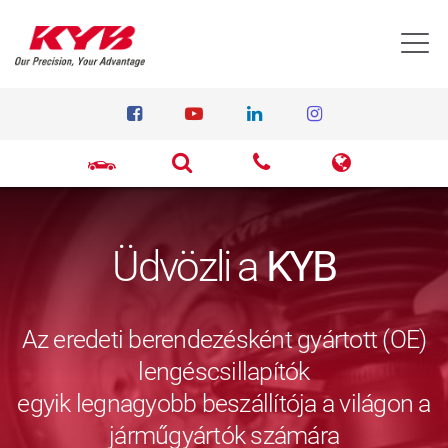
T
Üdvözli a
KYB
Az eredeti berendezésként gyártott (OE)
lengéscsillapítók
egyik legnagyobb beszállítója a világon a
járműgyártók számára