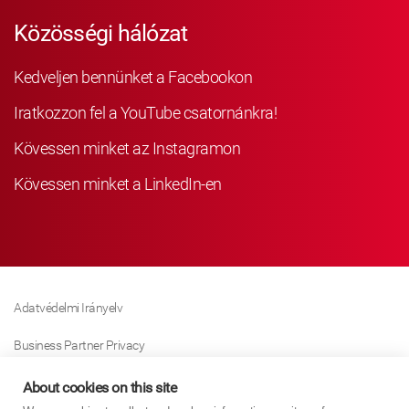
Közösségi hálózat
Kedveljen bennünket a Facebookon
Iratkozzon fel a YouTube csatornánkra!
Kövessen minket az Instagramon
Kövessen minket a LinkedIn-en
Adatvédelmi Irányelv
Business Partner Privacy
Sütikre Vonatkozó Irányelv
About cookies on this site