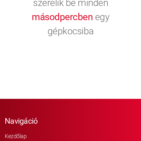
szerelik be minden
másodpercben
egy
gépkocsiba
Navigáció
Kezdőlap