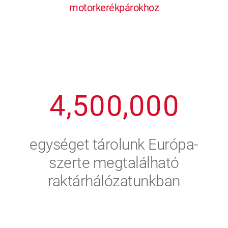
motorkerékpárokhoz
1
2
7
7
7
7
7
2
3
8
8
8
8
8
3
4
9
9
9
9
9
4
,
5
0
0
,
0
0
0
5
6
egységet tárolunk Európa-
6
7
szerte megtalálható
raktárhálózatunkban
7
8
8
9