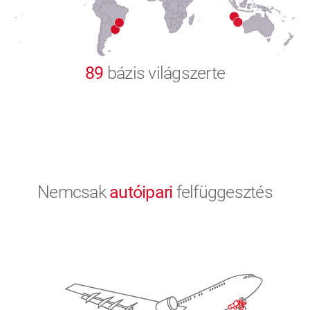
9
0
89
bázis világszerte
Nemcsak
autóipari
felfüggesztés