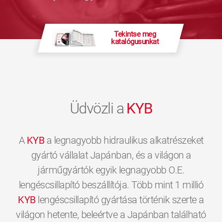
Tekintse meg
katalógusunkat
Üdvözli a
KYB
A
KYB
a legnagyobb hidraulikus alkatrészeket
gyártó vállalat Japánban, és a világon a
járműgyártók egyik legnagyobb O.E.
lengéscsillapító beszállítója. Több mint 1 millió
KYB
lengéscsillapító gyártása történik szerte a
világon hetente, beleértve a Japánban található