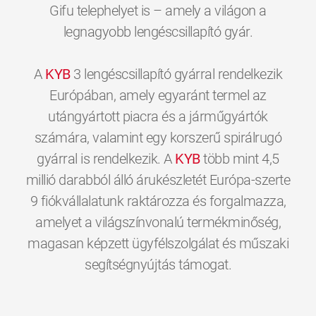
Gifu telephelyet is – amely a világon a
legnagyobb lengéscsillapító gyár.
A
KYB
3 lengéscsillapító gyárral rendelkezik
Európában, amely egyaránt termel az
utángyártott piacra és a járműgyártók
számára, valamint egy korszerű spirálrugó
gyárral is rendelkezik. A
KYB
több mint 4,5
millió darabból álló árukészletét Európa-szerte
9 fiókvállalatunk raktározza és forgalmazza,
amelyet a világszínvonalú termékminőség,
magasan képzett ügyfélszolgálat és műszaki
0
0
0
0
0
0
segítségnyújtás támogat.
1
1
1
1
1
1