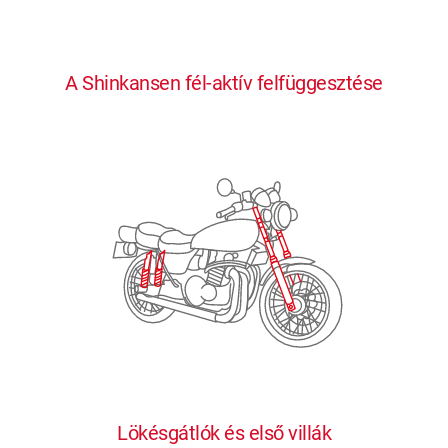
0
0
0
0
0
A Shinkansen fél-aktív felfüggesztése
1
1
1
1
1
2
2
2
2
2
3
3
3
3
3
4
4
4
4
4
0
5
5
5
5
5
0
1
6
6
6
6
6
Lökésgátlók és első villák