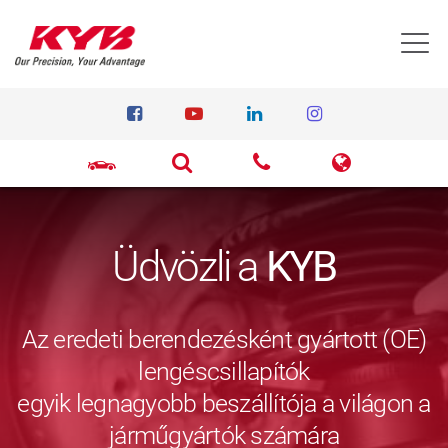
T
Üdvözli a
KYB
Az eredeti berendezésként gyártott (OE)
lengéscsillapítók
egyik legnagyobb beszállítója a világon a
járműgyártók számára