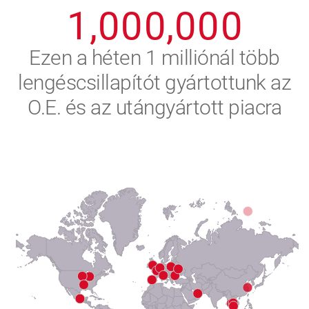
1
,
0
0
0
,
0
0
0
2
Ezen a héten 1 milliónál több
lengéscsillapítót gyártottunk az
3
O.E. és az utángyártott piacra
4
5
6
7
8