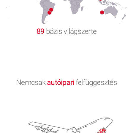
9
0
89
bázis világszerte
Nemcsak
autóipari
felfüggesztés