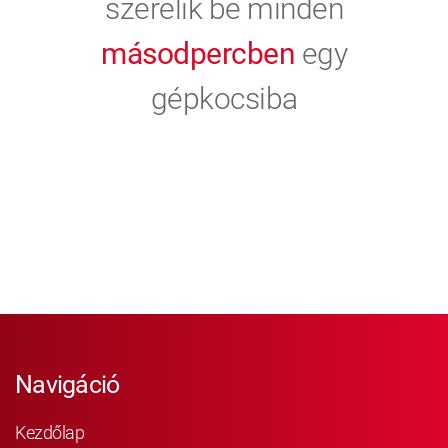
szerelik be minden
másodpercben
egy
gépkocsiba
Navigáció
Kezdőlap