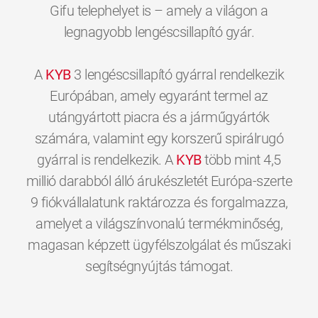
Gifu telephelyet is – amely a világon a
legnagyobb lengéscsillapító gyár.
A
KYB
3 lengéscsillapító gyárral rendelkezik
Európában, amely egyaránt termel az
utángyártott piacra és a járműgyártók
számára, valamint egy korszerű spirálrugó
gyárral is rendelkezik. A
KYB
több mint 4,5
millió darabból álló árukészletét Európa-szerte
9 fiókvállalatunk raktározza és forgalmazza,
amelyet a világszínvonalú termékminőség,
magasan képzett ügyfélszolgálat és műszaki
0
0
0
0
0
0
segítségnyújtás támogat.
1
1
1
1
1
1