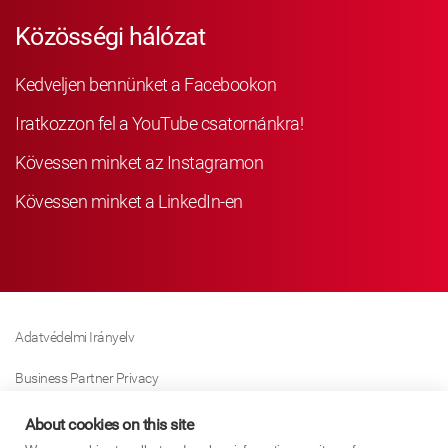
Közösségi hálózat
Kedveljen bennünket a Facebookon
Iratkozzon fel a YouTube csatornánkra!
Kövessen minket az Instagramon
Kövessen minket a LinkedIn-en
Adatvédelmi Irányelv
Business Partner Privacy
Sütikre Vonatkozó Irányelv
About cookies on this site