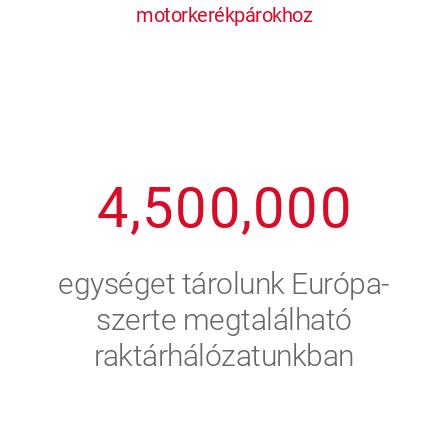
motorkerékpárokhoz
1
2
7
7
7
7
7
2
3
8
8
8
8
8
3
4
9
9
9
9
9
4
,
5
0
0
,
0
0
0
5
6
egységet tárolunk Európa-
6
7
szerte megtalálható
raktárhálózatunkban
7
8
8
9