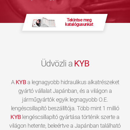
Tekintse meg
katalógusunkat
Üdvözli a
KYB
A
KYB
a legnagyobb hidraulikus alkatrészeket
gyártó vállalat Japánban, és a világon a
járműgyártók egyik legnagyobb O.E.
lengéscsillapító beszállítója. Több mint 1 millió
KYB
lengéscsillapító gyártása történik szerte a
világon hetente, beleértve a Japánban található