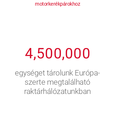
motorkerékpárokhoz
1
2
7
7
7
7
7
2
3
8
8
8
8
8
3
4
9
9
9
9
9
4
,
5
0
0
,
0
0
0
5
6
egységet tárolunk Európa-
6
7
szerte megtalálható
raktárhálózatunkban
7
8
8
9