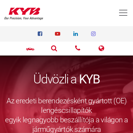
T
Üdvözli a
KYB
Az eredeti berendezésként gyártott (OE)
lengéscsillapítók
egyik legnagyobb beszállítója a világon a
járműgyártók számára