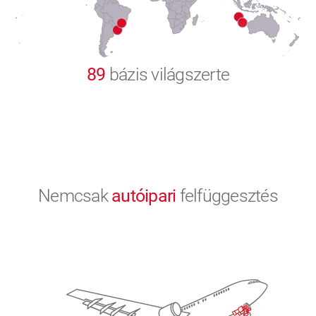
9
0
89
bázis világszerte
Nemcsak
autóipari
felfüggesztés