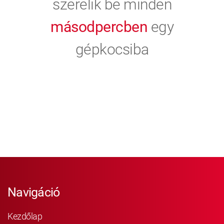
szerelik be minden
másodpercben
egy
gépkocsiba
Navigáció
Kezdőlap