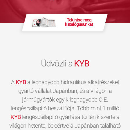
Tekintse meg
katalógusunkat
Üdvözli a
KYB
A
KYB
a legnagyobb hidraulikus alkatrészeket
gyártó vállalat Japánban, és a világon a
járműgyártók egyik legnagyobb O.E.
lengéscsillapító beszállítója. Több mint 1 millió
KYB
lengéscsillapító gyártása történik szerte a
világon hetente, beleértve a Japánban található