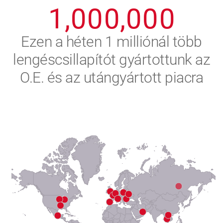
1
,
0
0
0
,
0
0
0
2
Ezen a héten 1 milliónál több
lengéscsillapítót gyártottunk az
3
O.E. és az utángyártott piacra
4
5
6
7
8