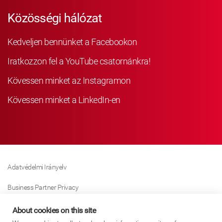
Közösségi hálózat
Kedveljen bennünket a Facebookon
Iratkozzon fel a YouTube csatornánkra!
Kövessen minket az Instagramon
Kövessen minket a LinkedIn-en
Adatvédelmi Irányelv
Business Partner Privacy
Sütikre Vonatkozó Irányelv
About cookies on this site