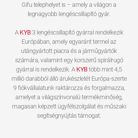
Gifu telephelyet is – amely a világon a
legnagyobb lengéscsillapító gyár.
A
KYB
3 lengéscsillapító gyárral rendelkezik
Európában, amely egyaránt termel az
utángyártott piacra és a járműgyártók
számára, valamint egy korszerű spirálrugó
gyárral is rendelkezik. A
KYB
több mint 4,5
millió darabból álló árukészletét Európa-szerte
9 fiókvállalatunk raktározza és forgalmazza,
amelyet a világszínvonalú termékminőség,
magasan képzett ügyfélszolgálat és műszaki
0
0
0
0
0
0
segítségnyújtás támogat.
1
1
1
1
1
1