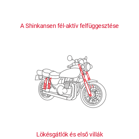
0
0
0
0
0
A Shinkansen fél-aktív felfüggesztése
1
1
1
1
1
2
2
2
2
2
3
3
3
3
3
4
4
4
4
4
0
5
5
5
5
5
0
1
6
6
6
6
6
Lökésgátlók és első villák