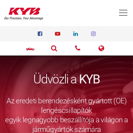
T
Üdvözli a
KYB
Az eredeti berendezésként gyártott (OE)
lengéscsillapítók
egyik legnagyobb beszállítója a világon a
járműgyártók számára