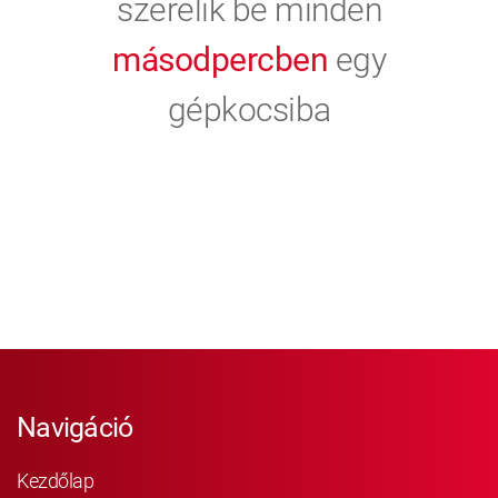
szerelik be minden
másodpercben
egy
gépkocsiba
Navigáció
Kezdőlap