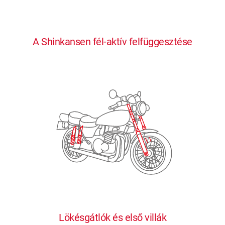
0
0
0
0
0
A Shinkansen fél-aktív felfüggesztése
1
1
1
1
1
2
2
2
2
2
3
3
3
3
3
4
4
4
4
4
0
5
5
5
5
5
0
1
6
6
6
6
6
Lökésgátlók és első villák