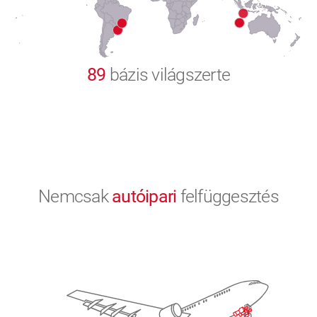
9
0
89
bázis világszerte
Nemcsak
autóipari
felfüggesztés