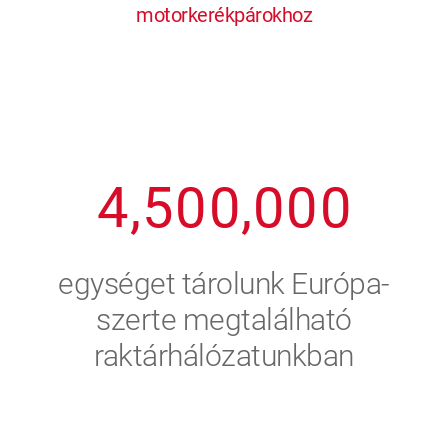
motorkerékpárokhoz
1
2
7
7
7
7
7
2
3
8
8
8
8
8
3
4
9
9
9
9
9
4
,
5
0
0
,
0
0
0
5
6
egységet tárolunk Európa-
6
7
szerte megtalálható
raktárhálózatunkban
7
8
8
9