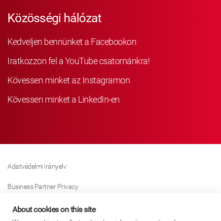
Közösségi hálózat
Kedveljen bennünket a Facebookon
Iratkozzon fel a YouTube csatornánkra!
Kövessen minket az Instagramon
Kövessen minket a LinkedIn-en
Adatvédelmi Irányelv
Business Partner Privacy
Sütikre Vonatkozó Irányelv
About cookies on this site