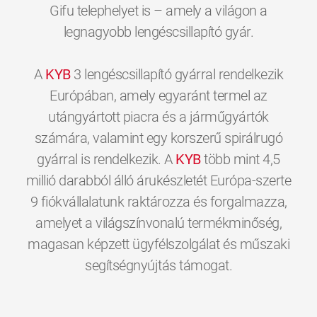
Gifu telephelyet is – amely a világon a
legnagyobb lengéscsillapító gyár.
A
KYB
3 lengéscsillapító gyárral rendelkezik
Európában, amely egyaránt termel az
utángyártott piacra és a járműgyártók
számára, valamint egy korszerű spirálrugó
gyárral is rendelkezik. A
KYB
több mint 4,5
millió darabból álló árukészletét Európa-szerte
9 fiókvállalatunk raktározza és forgalmazza,
amelyet a világszínvonalú termékminőség,
magasan képzett ügyfélszolgálat és műszaki
0
0
0
0
0
0
segítségnyújtás támogat.
1
1
1
1
1
1