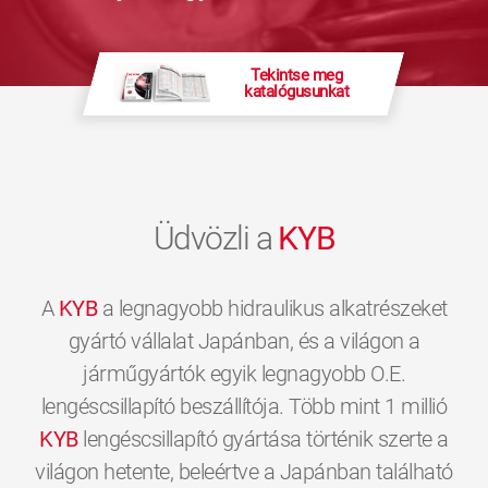
Tekintse meg
katalógusunkat
Üdvözli a
KYB
A
KYB
a legnagyobb hidraulikus alkatrészeket
gyártó vállalat Japánban, és a világon a
járműgyártók egyik legnagyobb O.E.
lengéscsillapító beszállítója. Több mint 1 millió
KYB
lengéscsillapító gyártása történik szerte a
világon hetente, beleértve a Japánban található