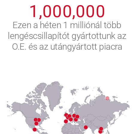
1
,
0
0
0
,
0
0
0
2
Ezen a héten 1 milliónál több
lengéscsillapítót gyártottunk az
3
O.E. és az utángyártott piacra
4
5
6
7
8