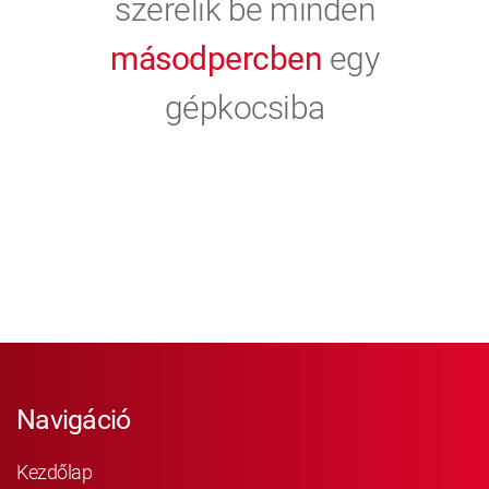
szerelik be minden
másodpercben
egy
gépkocsiba
Navigáció
Kezdőlap