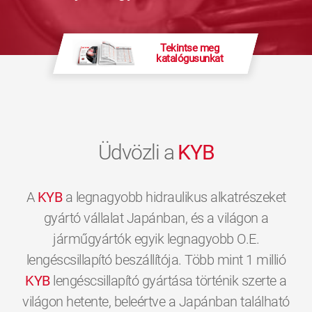
Tekintse meg
katalógusunkat
Üdvözli a
KYB
A
KYB
a legnagyobb hidraulikus alkatrészeket
gyártó vállalat Japánban, és a világon a
járműgyártók egyik legnagyobb O.E.
lengéscsillapító beszállítója. Több mint 1 millió
KYB
lengéscsillapító gyártása történik szerte a
világon hetente, beleértve a Japánban található