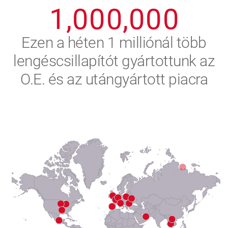
1
,
0
0
0
,
0
0
0
2
Ezen a héten 1 milliónál több
lengéscsillapítót gyártottunk az
3
O.E. és az utángyártott piacra
4
5
6
7
8