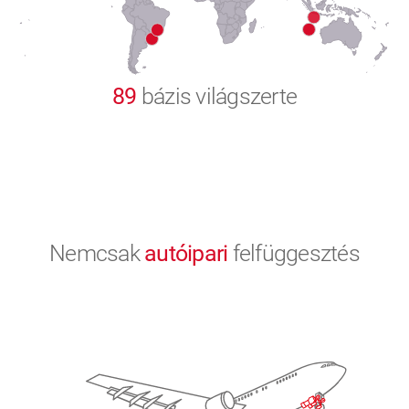
9
0
89
bázis világszerte
Nemcsak
autóipari
felfüggesztés