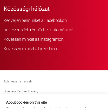
Közösségi hálózat
Kedveljen bennünket a Facebookon
Iratkozzon fel a YouTube csatornánkra!
Kövessen minket az Instagramon
Kövessen minket a LinkedIn-en
Adatvédelmi Irányelv
Business Partner Privacy
Sütikre Vonatkozó Irányelv
About cookies on this site