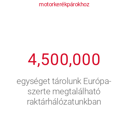
motorkerékpárokhoz
1
2
7
7
7
7
7
2
3
8
8
8
8
8
3
4
9
9
9
9
9
4
,
5
0
0
,
0
0
0
5
6
egységet tárolunk Európa-
6
7
szerte megtalálható
raktárhálózatunkban
7
8
8
9