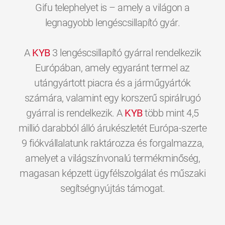
Gifu telephelyet is – amely a világon a
legnagyobb lengéscsillapító gyár.
A
KYB
3 lengéscsillapító gyárral rendelkezik
Európában, amely egyaránt termel az
utángyártott piacra és a járműgyártók
számára, valamint egy korszerű spirálrugó
gyárral is rendelkezik. A
KYB
több mint 4,5
millió darabból álló árukészletét Európa-szerte
9 fiókvállalatunk raktározza és forgalmazza,
amelyet a világszínvonalú termékminőség,
magasan képzett ügyfélszolgálat és műszaki
0
0
0
0
0
0
segítségnyújtás támogat.
1
1
1
1
1
1