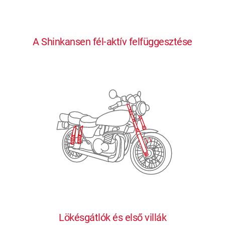
0
0
0
0
0
A Shinkansen fél-aktív felfüggesztése
1
1
1
1
1
2
2
2
2
2
3
3
3
3
3
4
4
4
4
4
0
5
5
5
5
5
0
1
6
6
6
6
6
Lökésgátlók és első villák