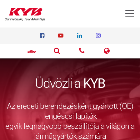
T
Üdvözli a
KYB
Az eredeti berendezésként gyártott (OE)
lengéscsillapítók
egyik legnagyobb beszállítója a világon a
járműgyártók számára