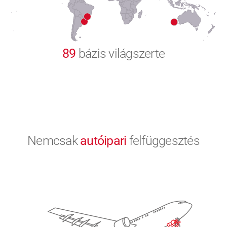
9
0
89
bázis világszerte
Nemcsak
autóipari
felfüggesztés