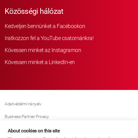
Közösségi hálózat
Kedveljen bennünket a Facebookon
Iratkozzon fel a YouTube csatornánkra!
Kövessen minket az Instagramon
Kövessen minket a LinkedIn-en
Adatvédelmi Irányelv
Business Partner Privacy
Sütikre Vonatkozó Irányelv
About cookies on this site