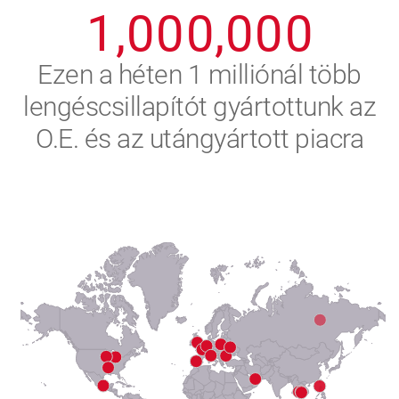
1
,
0
0
0
,
0
0
0
2
Ezen a héten 1 milliónál több
lengéscsillapítót gyártottunk az
3
O.E. és az utángyártott piacra
4
5
6
7
8