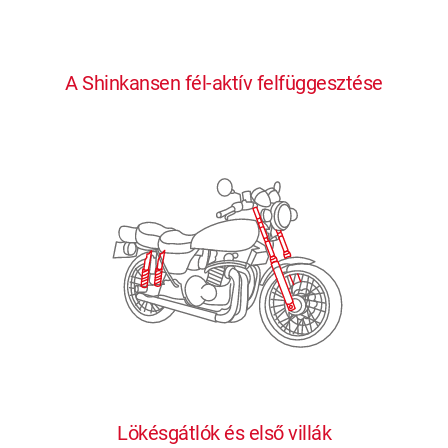
0
0
0
0
0
A Shinkansen fél-aktív felfüggesztése
1
1
1
1
1
2
2
2
2
2
3
3
3
3
3
4
4
4
4
4
0
5
5
5
5
5
0
1
6
6
6
6
6
Lökésgátlók és első villák