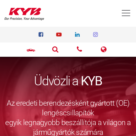
T
Üdvözli a
KYB
Az eredeti berendezésként gyártott (OE)
lengéscsillapítók
egyik legnagyobb beszállítója a világon a
járműgyártók számára