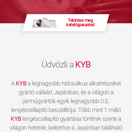
Tekintse meg
katalógusunkat
Üdvözli a
KYB
A
KYB
a legnagyobb hidraulikus alkatrészeket
gyártó vállalat Japánban, és a világon a
járműgyártók egyik legnagyobb O.E.
lengéscsillapító beszállítója. Több mint 1 millió
KYB
lengéscsillapító gyártása történik szerte a
világon hetente, beleértve a Japánban található