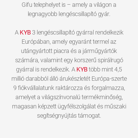
Gifu telephelyet is – amely a világon a
legnagyobb lengéscsillapító gyár.
A
KYB
3 lengéscsillapító gyárral rendelkezik
Európában, amely egyaránt termel az
utángyártott piacra és a járműgyártók
számára, valamint egy korszerű spirálrugó
gyárral is rendelkezik. A
KYB
több mint 4,5
millió darabból álló árukészletét Európa-szerte
9 fiókvállalatunk raktározza és forgalmazza,
amelyet a világszínvonalú termékminőség,
magasan képzett ügyfélszolgálat és műszaki
0
0
0
0
0
0
segítségnyújtás támogat.
1
1
1
1
1
1