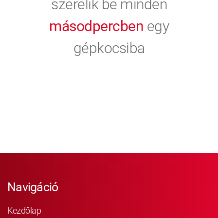
szerelik be minden
másodpercben
egy
gépkocsiba
Navigáció
Kezdőlap