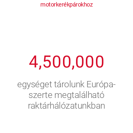
motorkerékpárokhoz
1
2
7
7
7
7
7
2
3
8
8
8
8
8
3
4
9
9
9
9
9
4
,
5
0
0
,
0
0
0
5
6
egységet tárolunk Európa-
6
7
szerte megtalálható
raktárhálózatunkban
7
8
8
9