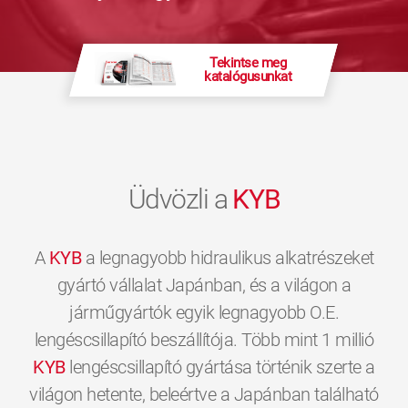
Tekintse meg
katalógusunkat
Üdvözli a
KYB
A
KYB
a legnagyobb hidraulikus alkatrészeket
gyártó vállalat Japánban, és a világon a
járműgyártók egyik legnagyobb O.E.
lengéscsillapító beszállítója. Több mint 1 millió
KYB
lengéscsillapító gyártása történik szerte a
világon hetente, beleértve a Japánban található