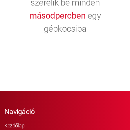
szerelik be minden
másodpercben
egy
gépkocsiba
Navigáció
Kezdőlap