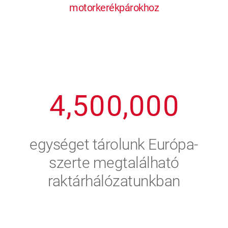
motorkerékpárokhoz
1
2
7
7
7
7
7
2
3
8
8
8
8
8
3
4
9
9
9
9
9
4
,
5
0
0
,
0
0
0
5
6
egységet tárolunk Európa-
6
7
szerte megtalálható
raktárhálózatunkban
7
8
8
9