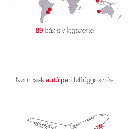
9
0
89
bázis világszerte
Nemcsak
autóipari
felfüggesztés