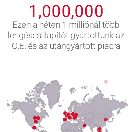
1
,
0
0
0
,
0
0
0
2
Ezen a héten 1 milliónál több
lengéscsillapítót gyártottunk az
3
O.E. és az utángyártott piacra
4
5
6
7
8