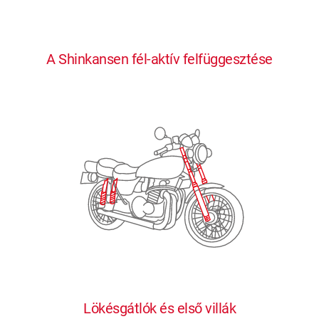
0
0
0
0
0
A Shinkansen fél-aktív felfüggesztése
1
1
1
1
1
2
2
2
2
2
3
3
3
3
3
4
4
4
4
4
0
5
5
5
5
5
0
1
6
6
6
6
6
Lökésgátlók és első villák