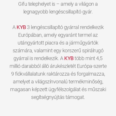
Gifu telephelyet is – amely a világon a
legnagyobb lengéscsillapító gyár.
A
KYB
3 lengéscsillapító gyárral rendelkezik
Európában, amely egyaránt termel az
utángyártott piacra és a járműgyártók
számára, valamint egy korszerű spirálrugó
gyárral is rendelkezik. A
KYB
több mint 4,5
millió darabból álló árukészletét Európa-szerte
9 fiókvállalatunk raktározza és forgalmazza,
amelyet a világszínvonalú termékminőség,
magasan képzett ügyfélszolgálat és műszaki
0
0
0
0
0
0
segítségnyújtás támogat.
1
1
1
1
1
1