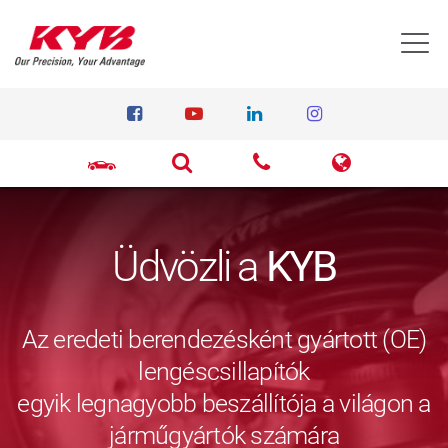
T
Üdvözli a
KYB
Az eredeti berendezésként gyártott (OE)
lengéscsillapítók
egyik legnagyobb beszállítója a világon a
járműgyártók számára