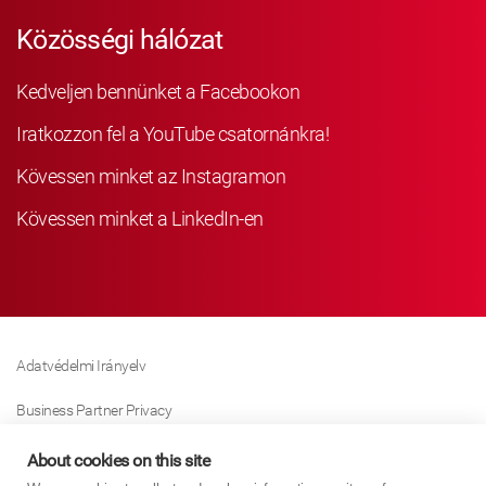
Közösségi hálózat
Kedveljen bennünket a Facebookon
Iratkozzon fel a YouTube csatornánkra!
Kövessen minket az Instagramon
Kövessen minket a LinkedIn-en
Adatvédelmi Irányelv
Business Partner Privacy
Sütikre Vonatkozó Irányelv
About cookies on this site