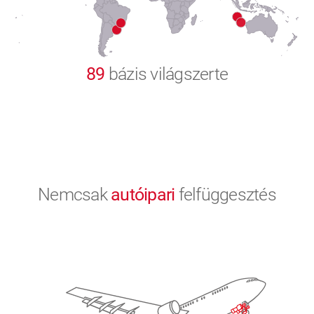
9
0
89
bázis világszerte
Nemcsak
autóipari
felfüggesztés