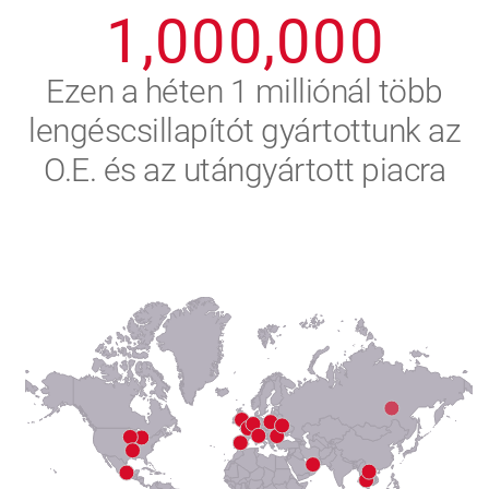
1
,
0
0
0
,
0
0
0
2
Ezen a héten 1 milliónál több
lengéscsillapítót gyártottunk az
3
O.E. és az utángyártott piacra
4
5
6
7
8