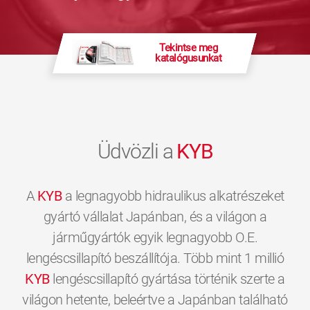
Tekintse meg
katalógusunkat
Üdvözli a
KYB
A
KYB
a legnagyobb hidraulikus alkatrészeket
gyártó vállalat Japánban, és a világon a
járműgyártók egyik legnagyobb O.E.
lengéscsillapító beszállítója. Több mint 1 millió
KYB
lengéscsillapító gyártása történik szerte a
világon hetente, beleértve a Japánban található