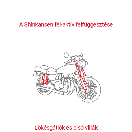
0
0
0
0
0
A Shinkansen fél-aktív felfüggesztése
1
1
1
1
1
2
2
2
2
2
3
3
3
3
3
4
4
4
4
4
0
5
5
5
5
5
0
1
6
6
6
6
6
Lökésgátlók és első villák