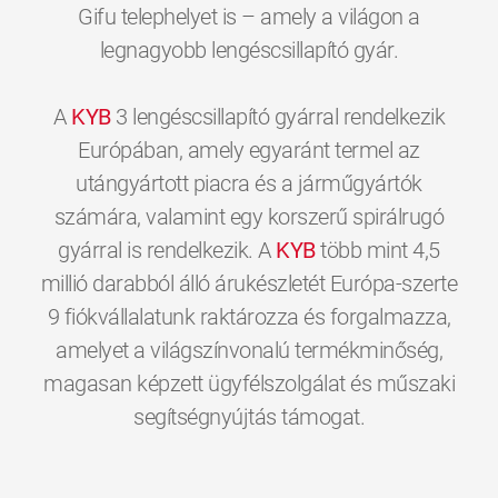
Gifu telephelyet is – amely a világon a
legnagyobb lengéscsillapító gyár.
A
KYB
3 lengéscsillapító gyárral rendelkezik
Európában, amely egyaránt termel az
utángyártott piacra és a járműgyártók
számára, valamint egy korszerű spirálrugó
gyárral is rendelkezik. A
KYB
több mint 4,5
millió darabból álló árukészletét Európa-szerte
9 fiókvállalatunk raktározza és forgalmazza,
amelyet a világszínvonalú termékminőség,
magasan képzett ügyfélszolgálat és műszaki
0
0
0
0
0
0
segítségnyújtás támogat.
1
1
1
1
1
1