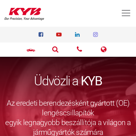
T
Üdvözli a
KYB
Az eredeti berendezésként gyártott (OE)
lengéscsillapítók
egyik legnagyobb beszállítója a világon a
járműgyártók számára