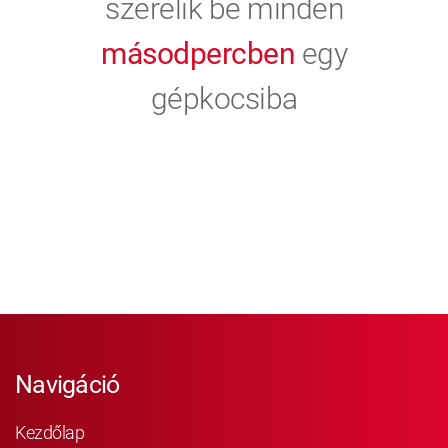
szerelik be minden
másodpercben
egy
gépkocsiba
Navigáció
Kezdőlap