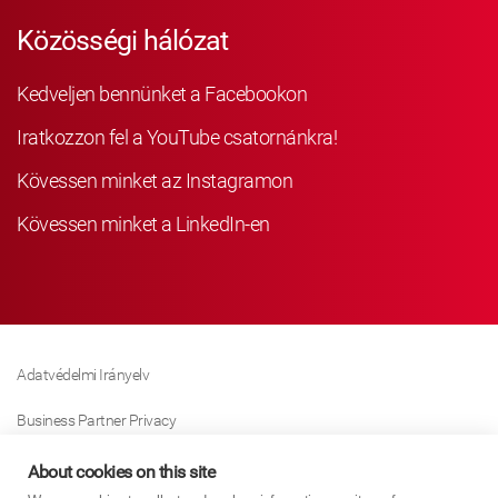
Közösségi hálózat
Kedveljen bennünket a Facebookon
Iratkozzon fel a YouTube csatornánkra!
Kövessen minket az Instagramon
Kövessen minket a LinkedIn-en
Adatvédelmi Irányelv
Business Partner Privacy
Sütikre Vonatkozó Irányelv
About cookies on this site