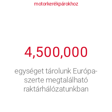
motorkerékpárokhoz
1
2
7
7
7
7
7
2
3
8
8
8
8
8
3
4
9
9
9
9
9
4
,
5
0
0
,
0
0
0
5
6
egységet tárolunk Európa-
6
7
szerte megtalálható
raktárhálózatunkban
7
8
8
9