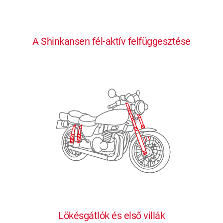
0
0
0
0
0
A Shinkansen fél-aktív felfüggesztése
1
1
1
1
1
2
2
2
2
2
3
3
3
3
3
4
4
4
4
4
0
5
5
5
5
5
0
1
6
6
6
6
6
Lökésgátlók és első villák