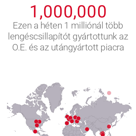
1
,
0
0
0
,
0
0
0
2
Ezen a héten 1 milliónál több
lengéscsillapítót gyártottunk az
3
O.E. és az utángyártott piacra
4
5
6
7
8