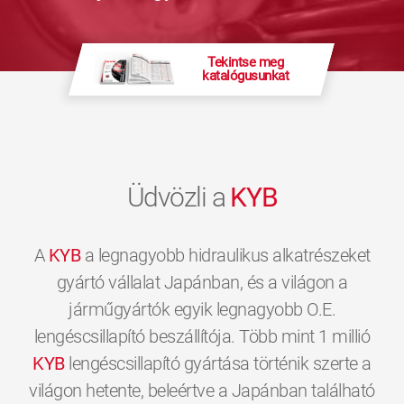
Tekintse meg
katalógusunkat
Üdvözli a
KYB
A
KYB
a legnagyobb hidraulikus alkatrészeket
gyártó vállalat Japánban, és a világon a
járműgyártók egyik legnagyobb O.E.
lengéscsillapító beszállítója. Több mint 1 millió
KYB
lengéscsillapító gyártása történik szerte a
világon hetente, beleértve a Japánban található