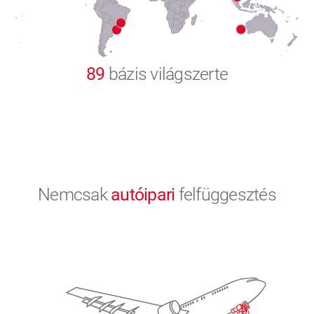
9
0
89
bázis világszerte
Nemcsak
autóipari
felfüggesztés