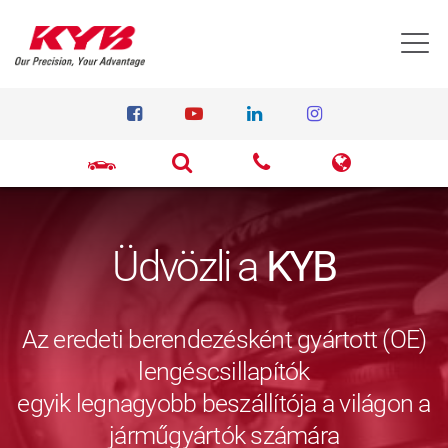
T
Üdvözli a
KYB
Az eredeti berendezésként gyártott (OE)
lengéscsillapítók
egyik legnagyobb beszállítója a világon a
járműgyártók számára