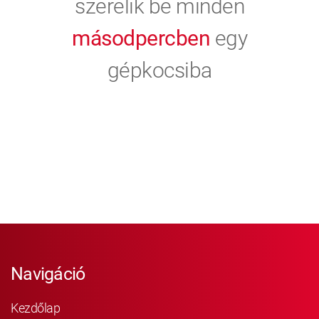
szerelik be minden
másodpercben
egy
gépkocsiba
Navigáció
Kezdőlap