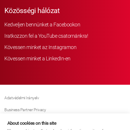
Közösségi hálózat
Kedveljen bennünket a Facebookon
Iratkozzon fel a YouTube csatornánkra!
Kövessen minket az Instagramon
Kövessen minket a LinkedIn-en
Adatvédelmi Irányelv
Business Partner Privacy
Sütikre Vonatkozó Irányelv
About cookies on this site