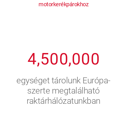
motorkerékpárokhoz
1
2
7
7
7
7
7
2
3
8
8
8
8
8
3
4
9
9
9
9
9
4
,
5
0
0
,
0
0
0
5
6
egységet tárolunk Európa-
6
7
szerte megtalálható
raktárhálózatunkban
7
8
8
9